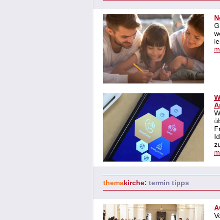
N
G
w
l
m
W
A
W
ü
F
I
zu
m
thema
kirche:
termin tipps
A
V