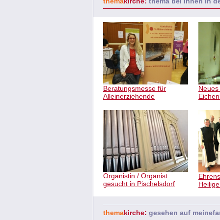
thema
kirche:
thema bei Ihnen in 
Beratungsmesse für
Neues 
Alleinerziehende
Eichen
Organistin / Organist
Ehrens
gesucht in Pischelsdorf
Heilig
thema
kirche:
gesehen auf meinefa