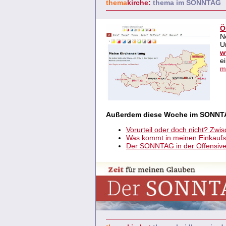
thema
kirche:
thema im SONNTAG
Ö
N
U
w
e
m
Außerdem diese Woche im SONNT
Vorurteil oder doch nicht? Zw
Was kommt in meinen Einkauf
Der SONNTAG in der Offensive 