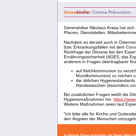
thema
kirche:
Corona Prävention
Generalvikar Nikolaus Krasa hat sich
Pfarren, Dienststellen, Mitarbeiterin
Nachdem es derzeit auch in Österrei
bzw. Erkrankungsfällen mit dem Coron
Rückfrage der Diözese bei den Exper
Ernährungssicherheit (AGES, das Ex
anderem in Fragen übertragbarer Kran
auf Kelchkommunion zu verzic
Mundkommunion) zu reichen 
die üblichen Hygienestandards 
Händewaschen (besonders vor d
Bei zusätzlichen Fragen weißt die Di
Hygienemaßnahmen hin:
https://www
Weitere Maßnahmen seien laut Experte
"Ich bitte alle für Kirche und Gottesdi
den Ängsten der Menschen umzugehen
In diesem Sinne wünschen wir Ihnen allen e