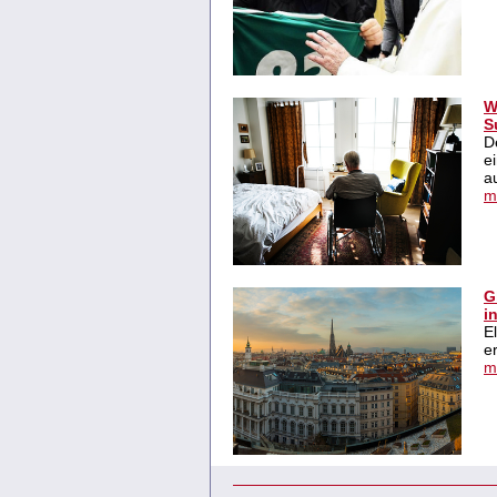
W
S
D
e
au
m
G
i
E
e
m