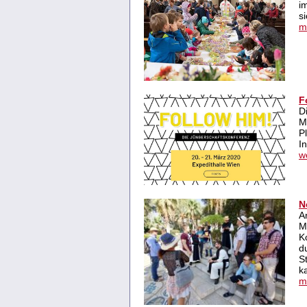
i
s
m
F
D
M
P
I
w
N
A
M
K
d
S
k
m