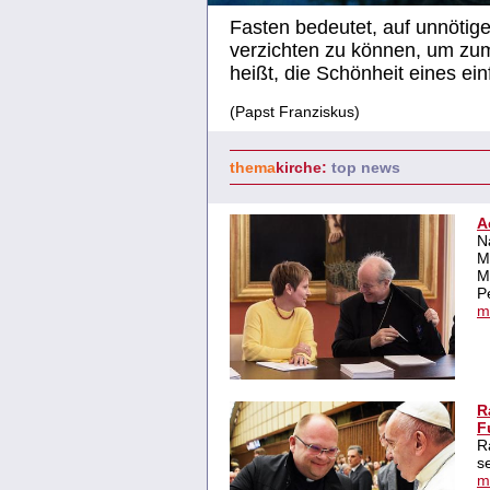
Fasten bedeutet, auf unnötige
verzichten zu können, um zu
heißt, die Schönheit eines e
(Papst Franziskus)
thema
kirche
:
top news
A
N
M
M
P
m
R
F
R
s
m