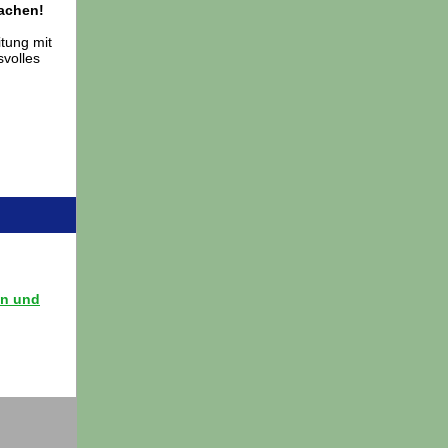
machen!
itung mit
volles
en und