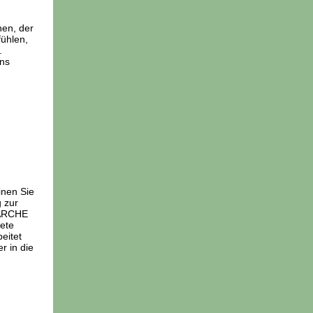
en, der
fühlen,
.
uns
inen Sie
 zur
e ARCHE
ete
eitet
r in die