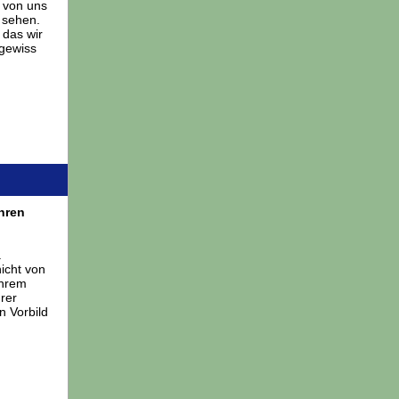
n von uns
 sehen.
 das wir
 gewiss
ihren
.
nicht von
ihrem
hrer
n Vorbild