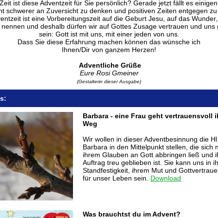
eit ist diese Adventzeit für Sie persönlich? Gerade jetzt fällt es einige
icht schwerer an Zuversicht zu denken und positiven Zeiten entgegen zu
entzeit ist eine Vorbereitungszeit auf die Geburt Jesu, auf das Wunder,
nennen und deshalb dürfen wir auf Gottes Zusage vertrauen und uns
sein: Gott ist mit uns, mit einer jeden von uns.
Dass Sie diese Erfahrung machen können das wünsche ich
Ihnen/Dir von ganzem Herzen!
Adventliche Grüße
Eure Rosi Gmeiner
(Gestalterin dieser Ausgabe)
s:
Barbara - eine Frau geht vertrauensvoll 
Weg
Wir wollen in dieser Adventbesinnung die Hl
Barbara in den Mittelpunkt stellen, die sich 
ihrem Glauben an Gott abbringen ließ und 
Auftrag treu geblieben ist. Sie kann uns in i
Standfestigkeit, ihrem Mut und Gottvertraue
für unser Leben sein.
Download
Was brauchtst du im Advent?