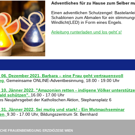
Adventliches für zu Hause zum Selber 
Einen adventlichen Schutzengel: Bastelanle
Schablonen zum Abmalen für ein stimmungs
Windlicht(LED) in Form eines Engels.
Anleitung runterladen und los geht´s!
 06. Dezember 2021, Barbara – eine Frau geht vertrauensvoll
eg
, Gemeinsame ONLINE-Adventbesinnung, 18.00 - 19.00 Uhr
 10. Jänner 2022, "Amazonien retten - indigene Völker unterstütz
ld schützen",
16.00 - 17.00 Uhr
hes Neujahrsgebet der Katholischen Aktion, Stephansplatz 6
31. Jänner 2022, Sei mutig und stark!
- Ein Mutmachseminar
uen
,
9.30 - 17.00 Uhr, Bildungszentrum St. Bernhard
SCHE FRAUENBEWEGUNG ERZDIÖZESE WIEN