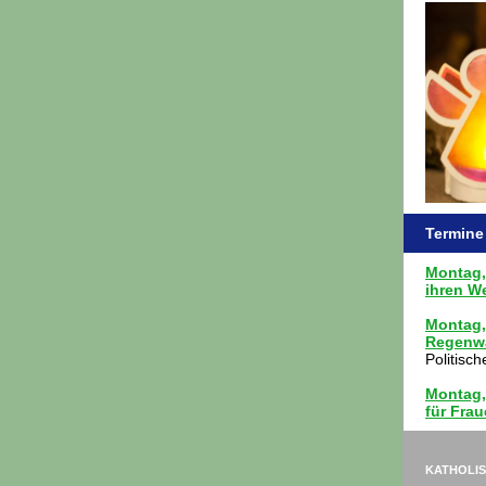
Termine
Montag,
ihren W
Montag,
Regenwa
Politisc
Montag, 
für Fra
KATHOLI