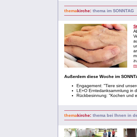
thema
kirche:
thema im SONNTAG
S
A
V
a
u
a
m
z
m
Außerdem diese Woche im SONNT
Engagement: "Tiere sind unser
LE+O Erntedanksammlung in d
Rückbesinnung: "Kochen und es
thema
kirche:
thema bei Ihnen in 