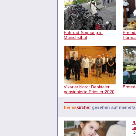
Fahrrad-Segnung in
Ernted
Münichsthal
Harma
Vikariat Nord: Dankfeier
Ernted
pensionierte Priester 2020
thema
kirche:
gesehen auf meinefa
R
u
D