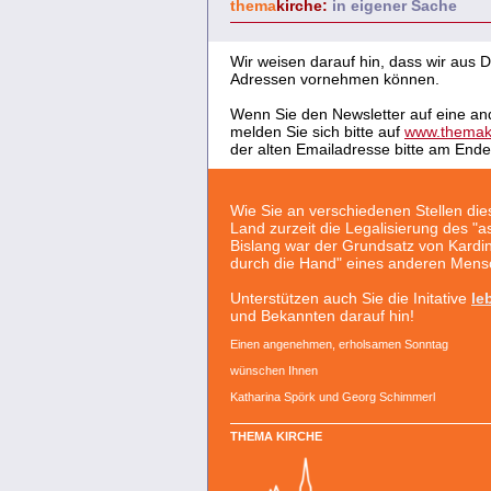
thema
kirche:
in eigener Sache
Wir weisen darauf hin, dass wir aus
Adressen vornehmen können.
Wenn Sie den Newsletter auf eine a
melden Sie sich bitte auf
www.themaki
der alten Emailadresse bitte am Ende
Wie Sie an verschiedenen Stellen di
Land zurzeit die Legalisierung des "a
Bislang war der Grundsatz von Kardin
durch die Hand" eines anderen Mensc
Unterstützen auch Sie die Initative
le
und Bekannten darauf hin!
Einen angenehmen, erholsamen Sonntag
wünschen Ihnen
Katharina Spörk und Georg Schimmerl
THEMA KIRCHE