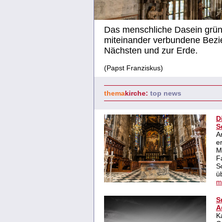
Das menschliche Dasein gründ
miteinander verbundene Bezi
Nächsten und zur Erde.
(Papst Franziskus)
thema
kirche
:
top news
D
S
A
e
M
F
S
ü
m
S
A
K