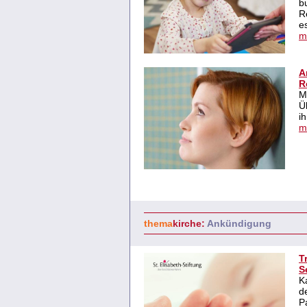
b
R
es
m
A
R
M
Ü
i
m
thema
kirche:
Ankündigung
T
S
K
d
P