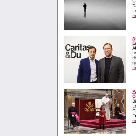
G
D
L
m
N
E
A
u
d
g
m
P
Ö
B
L
G
F
m