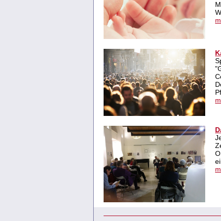
M
W
m
K
S
"
C
D
P
m
D
J
Z
O
e
m