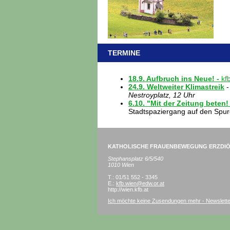
TERMINE
18.9. Aufbruch ins Neue! -
kf
24.9. Weltweiter Klimastreik
Nestroyplatz, 12 Uhr
6.10. "Mit der Zeitung beten
Stadtspaziergang auf den Spur
KATHOLISCHE FRAUENBEWEGUNG ERZDIÖ
Stephansplatz 6/5/540
1010 Wien
T.: 01/51 552 - 3345
E.:
kfb.wien@edw.or.at
http://wien.kfb.at
Ich möchte keine Zusendungen mehr - Newslett