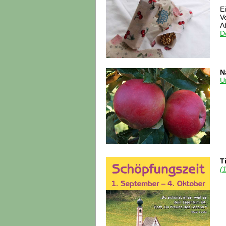
E
V
A
Do
N
U
T
(