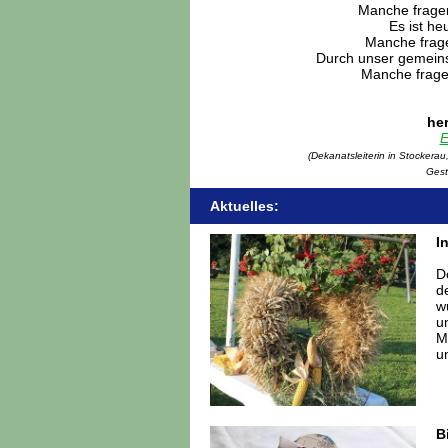
Manche fragen
Es ist he
Manche frage
Durch unser
gemei
Manche frage
her
E
(Dekanatsleiterin in Stockerau
Gest
Aktuelles:
I
D
d
w
u
M
u
B