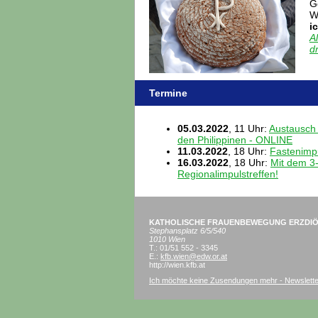
G
W
i
A
d
Termine
05.03.2022
, 11 Uhr:
Austausch 
den Philippinen - ONLINE
11.03.2022
,
18 Uhr:
Fastenimp
16.03.2022
, 18 Uhr:
Mit dem 3
Regionalimpulstreffen!
KATHOLISCHE FRAUENBEWEGUNG ERZDIÖ
Stephansplatz 6/5/540
1010 Wien
T.: 01/51 552 - 3345
E.:
kfb.wien@edw.or.at
http://wien.kfb.at
Ich möchte keine Zusendungen mehr - Newslett