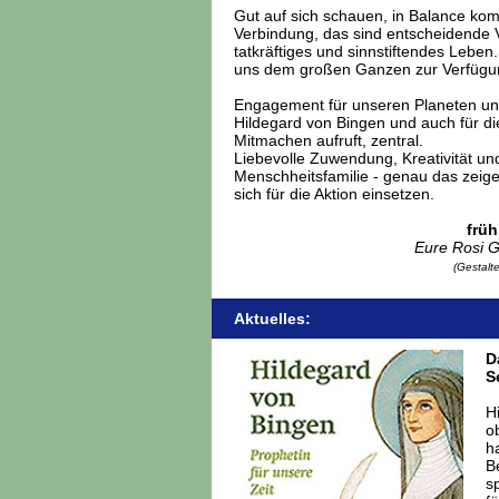
Gut auf sich schauen, in Balance ko
Verbindung, das sind entscheidende 
tatkräftiges und sinnstiftendes Lebe
uns dem großen Ganzen zur Verfügun
Engagement für unseren Planeten und
Hildegard von Bingen und auch für die
Mitmachen aufruft, zentral.
Liebevolle Zuwendung, Kreativität und
Menschheitsfamilie - genau das zeigen
sich für die Aktion einsetzen.
früh
Eure Rosi 
(Gestalt
Aktuelles:
D
S
H
o
h
B
s