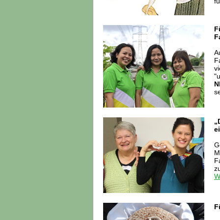
f
F
F
A
F
v
"
N
se
„
e
G
M
F
z
W
F