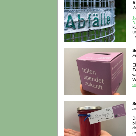
A
W
T
N
ku
u
L
S
P
E
Z
w
W
e
S
a
D
b
d
e