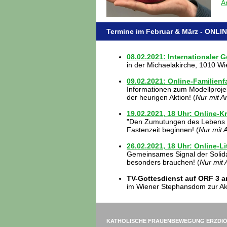
A
Termine im Februar & März - ONLIN
08.02.2021: Internationaler
in der Michaelakirche, 1010 Wi
09.02.2021: Online-Familien
Informationen zum Modellproje
der heurigen Aktion! (
Nur mit 
19.02.2021, 18 Uhr: Online-
"Den Zumutungen des Lebens 
Fastenzeit beginnen! (
Nur mit 
26.02.2021, 18 Uhr: Online-Li
Gemeinsames Signal der Solidar
besonders brauchen! (
Nur mit
TV-Gottesdienst auf ORF 3 a
im Wiener Stephansdom zur Akt
KATHOLISCHE FRAUENBEWEGUNG ERZDIÖ