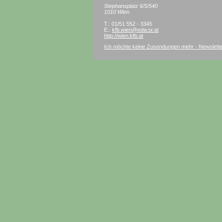
Stephansplatz 6/5/540
1010 Wien
T.: 01/51 552 - 3345
E.:
kfb.wien@edw.or.at
http://wien.kfb.at
Ich möchte keine Zusendungen mehr - Newslett