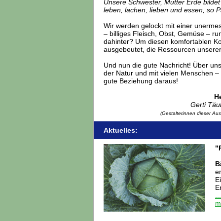
Unsere Schwester, Mutter Erde bilde
leben, lachen, lieben und essen, so 
Wir werden gelockt mit einer unermes
– billiges Fleisch, Obst, Gemüse – r
dahinter? Um diesen komfortablen K
ausgebeutet, die Ressourcen unserer 
Und nun die gute Nachricht! Über uns
der Natur und mit vielen Menschen –
gute Beziehung daraus!
He
Gerti Täu
(Gestalterinnen dieser A
Aktuelles:
"
B
e
E
E
.
m