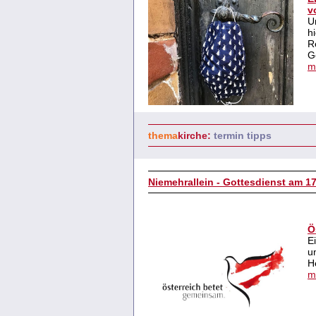
v
U
h
R
G
m
thema
kirche:
termin tipps
Niemehrallein - Gottesdienst am 17
Ö
E
u
H
m