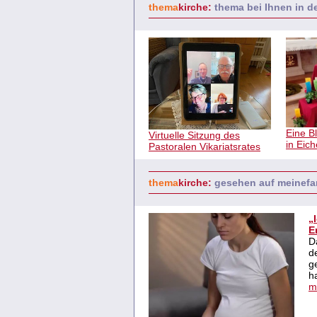
thema
kirche:
thema bei Ihnen in 
Eine B
Virtuelle Sitzung des
in Eic
Pastoralen Vikariatsrates
thema
kirche:
gesehen auf meinefa
„
E
D
d
g
h
m