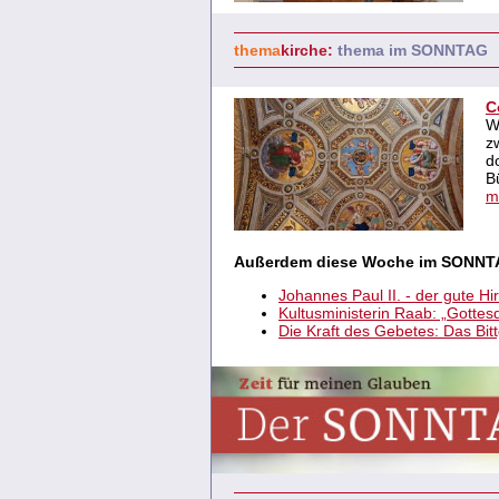
thema
kirche:
thema im SONNTAG
C
W
z
d
B
m
Außerdem diese Woche im SONNT
Johannes Paul II. - der gute Hir
Kultusministerin Raab: „Gottes
Die Kraft des Gebetes: Das Bit