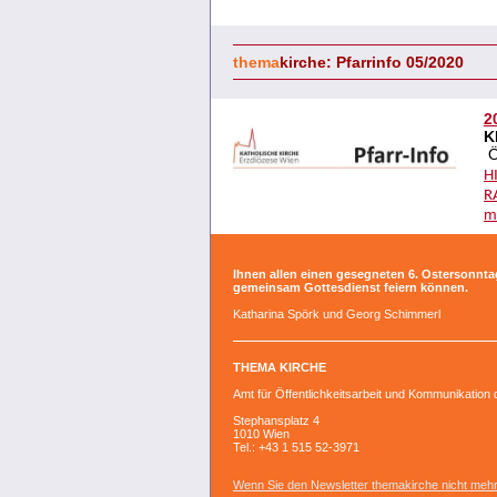
thema
kirche: Pfarrinfo 05/2020
2
K
H
R
m
Ihnen allen einen gesegneten 6. Ostersonntag
gemeinsam Gottesdienst feiern können.
Katharina Spörk und Georg Schimmerl
THEMA KIRCHE
Amt für Öffentlichkeitsarbeit und Kommunikation
Stephansplatz 4
1010 Wien
Tel.: +43 1 515 52-3971
Wenn Sie den Newsletter themakirche nicht mehr 