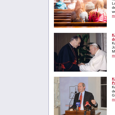
L
d
w
m
K
d
K
J
M
m
K
P
K
d
G
m