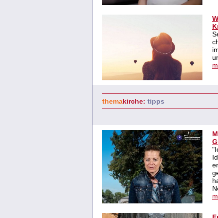
W
K
S
c
i
u
m
thema
kirche:
tipps
M
G
"
I
e
g
h
N
m
E