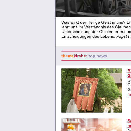
Was wirkt der Heilige Geist in uns? Er
lehrt uns,im Verständnis des Glaubens
Unterscheidung der Geister, er erleu
Entscheidungen des Lebens.
Papst F
thema
kirche
:
top news
B
G
G
G
G
m
S
m
N