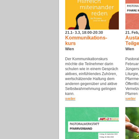
21. Feb
21.1- 3.3, 18:00-20:30
Austa
Kommunikations-
Teilg
kurs
Wien
Wien
Pastora
Der Kommunikationskurs
Februar
möchte die Teilnehmer darin
Jüngers
schulen wie in einem Gespräch
Liturgie
aktives, einfühlendes Zuhören,
Pfarrme
wertschätzende Haltung dem
Öffentli
anderen gegenüber und aktive
Vernetz
Selbstwahrnehmung gelingen
Pfarren
kann.
weiter
weiter