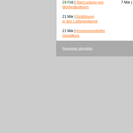
29.Fe
b |
Start:Leitung von
7.Mär
|
Wortgottesfeiern
21.Mär
|
Einführung
in den Lektorendienst
21.Mär |
Kommunionhelfer
Grundkurs
Newsletter abmelden