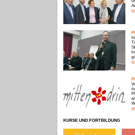
u
A
w
P
I
T
S
I
g
w
P
V
ö
P
a
W
w
KURSE UND FORTBILDUNG