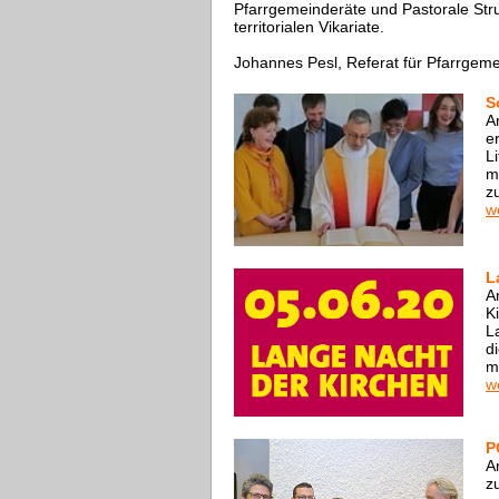
Pfarrgemeinderäte und Pastorale Stru
territorialen Vikariate.
Johannes Pesl, Referat für Pfarrgem
S
A
e
L
m
z
w
L
A
K
L
d
m
w
P
A
z