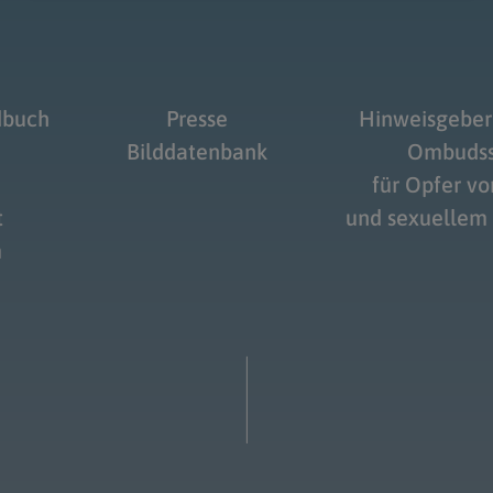
dbuch
Presse
Hinweisgeber
Bilddatenbank
Ombudss
Navigation schließen
für Opfer v
t
und sexuellem
m