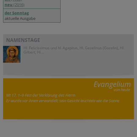
neu
(2016)
der Sonntag
aktuelle Ausgabe
NAMENSTAGE
Hl. Felicissimus und hl. Agapitus, Hl. Gezelinus (Gozelin), Hl.
Gilbert, Hl....
Evangelium
von heute
Mt 17, 1–9 Fest der Verklärung des Herrn
Er wurde vor ihnen verwandelt; sein Gesicht leuchtete wie die Sonne