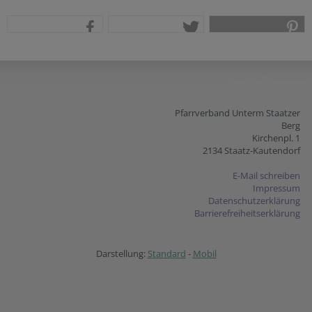
teilen
tweet
pin it
Pfarrverband Unterm Staatzer
Berg
Kirchenpl. 1
2134 Staatz-Kautendorf
E-Mail schreiben
Impressum
Datenschutzerklärung
Barrierefreiheitserklärung
Darstellung:
Standard
-
Mobil