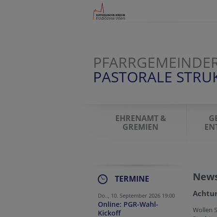
PFARRGEMEINDER
PASTORALE STR
EHRENAMT &
G
GREMIEN
EN
News
TERMINE
Achtun
Do.., 10. September 2026 19:00
Online: PGR-Wahl-
Wollen S
Kickoff