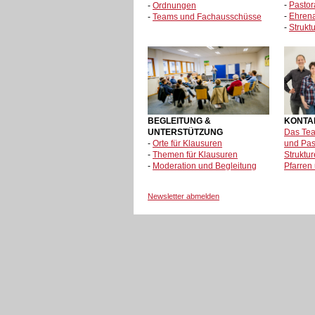
-
Pastor
-
Ordnungen
-
Ehren
-
Teams und Fachausschüsse
-
Strukt
BEGLEITUNG &
KONTA
UNTERSTÜTZUNG
Das Tea
-
Orte für Klausuren
und Pas
-
Themen für Klausuren
Struktur
-
Moderation und Begleitung
Pfarren 
Newsletter abmelden