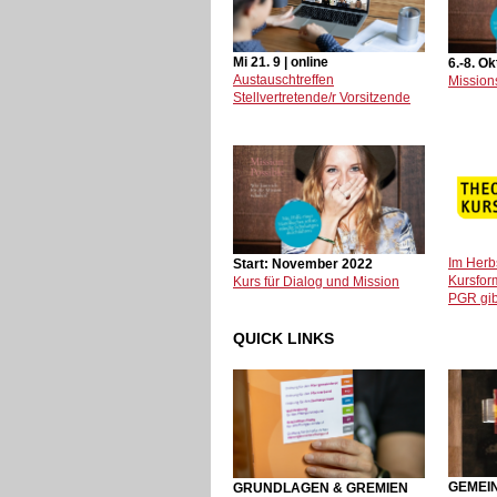
Mi 21. 9 | online
6.-8. O
Austauschtreffen
Mission
Stellvertretende/r Vorsitzende
Im Herbs
Start: November 2022
Kursform
Kurs für Dialog und Mission
PGR gib
QUICK LINKS
GEMEI
GRUNDLAGEN & GREMIEN