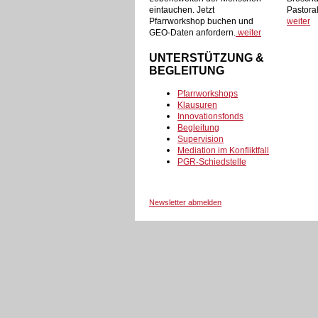
eintauchen. Jetzt
Pastora
Pfarrworkshop buchen und
weiter
GEO-Daten anfordern.
weiter
UNTERSTÜTZUNG &
BEGLEITUNG
Pfarrworkshops
Klausuren
Innovationsfonds
Begleitung
Supervision
Mediation im Konfliktfall
PGR-Schiedstelle
Newsletter abmelden