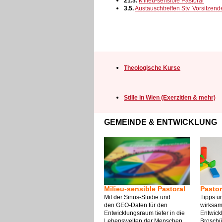
21.3.
Milieu-sensible Pastoral
3.5.
Austauschtreffen Stv. Vorsitzend
Theologische Kurse
Stille in Wien (Exerzitien & mehr)
GEMEINDE & ENTWICKLUNG
Milieu-sensible Pastoral
Pasto
Mit der Sinus-Studie und
Tipps u
den
GEO-Daten für den
wirksam
Entwicklungsraum tiefer in die
Entwick
Lebenswelten der Menschen
Broschü