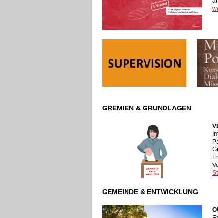
am
we
GREMIEN & GRUNDLAGEN
V
Im
Pa
Gr
Er
Vo
St
GEMEINDE & ENTWICKLUNG
O
Es