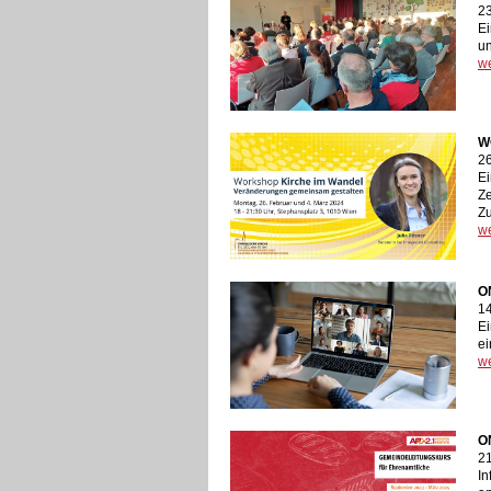
23
Ei
un
we
W
26
Ei
Ze
Zu
we
O
14
Ei
e
we
O
21
In