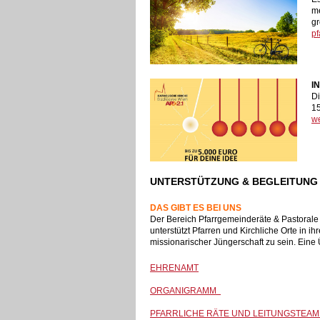
me
gr
pf
I
Di
15
we
UNTERSTÜTZUNG & BEGLEITUNG
DAS GIBT ES BEI UNS
Der Bereich Pfarrgemeinderäte & Pastorale
unterstützt Pfarren und Kirchliche Orte in 
missionarischer Jüngerschaft zu sein. Eine 
EHRENAMT
ORGANIGRAMM
PFARRLICHE RÄTE UND LEITUNGSTEAM