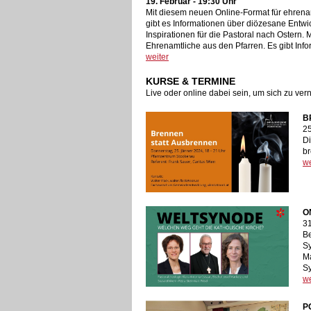
19. Februar - 19:30 Uhr
Mit diesem neuen Online-Format für ehrenam
gibt es Informationen über diözesane Entw
Inspirationen für die Pastoral nach Ostern. 
Ehrenamtliche aus den Pfarren. Es gibt Inf
weiter
KURSE & TERMINE
Live oder online dabei sein, um sich zu vern
B
25
Di
b
we
O
31
Be
Sy
Ma
S
we
P