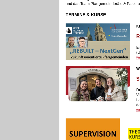
und das Team Pfarrgemeinderäte & Pastoral
TERMINE & KURSE
Kl
R
Ei
(U
we
Wi
S
Dr
Vi
Le
do
we