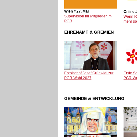
Wien // 27. Mai
Online /
Supervision für Mitglieder im
Wenn Re
PGR
mehr spi
EHRENAMT & GREMIEN
Erzbischof Josef Grünwidl zur
Erste S
PGR-Wahl 2027
PGR-Wa
GEMEINDE & ENTWICKLUNG