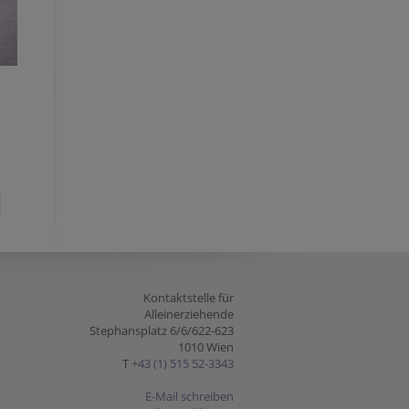
Kontaktstelle für
Alleinerziehende
Stephansplatz 6/6/622-623
1010 Wien
T
+43 (1) 515 52-3343
E-Mail schreiben