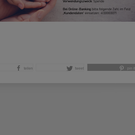
teilen
tweet
pin it