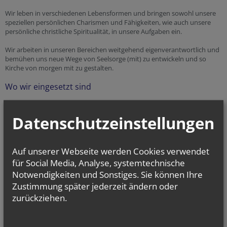
Wir leben in verschiedenen Lebensformen und bringen sowohl unsere
speziellen persönlichen Charismen und Fähigkeiten, wie auch unsere
persönliche christliche Spiritualität, in unsere Aufgaben ein.
Wir arbeiten in unseren Bereichen weitgehend eigenverantwortlich und
bemühen uns neue Wege von Seelsorge (mit) zu entwickeln und so
Kirche von morgen mit zu gestalten.
Wo wir eingesetzt sind
Der/die Pastoralassistent/in (PAss) arbeitet in der Seelsorge einer Pfarre,
eines Pfarrverbandes, Seelsorgeraumes eines Dekanats oder einer
Datenschutzeinstellungen
anderen pastoralen Einheit mit.
Darüber hinaus sind PAss in besonderen Arbeitsbereichen in der
Auf unserer Webseite werden Cookies verwendet
Seelsorge (Kategorialseelsorge) tätig, zum Beispiel in der Krankenhaus-
und Altenheimseelsorge, in der Erwachsenenbildung, in der
für Social Media, Analyse, systemtechnische
Jugendarbeit usw.
Notwendigkeiten und Sonstiges. Sie können Ihre
Zustimmung später jederzeit ändern oder
zurückziehen.
Das ausführliche
Berufsbild der PastoralassistentInnen der
Erzdiözese Wien
, wie es im Wiener Diözesan Blatt 8/99 Nr. 70
veröffentlicht wurde, finden Sie
hier!