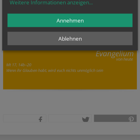
Weitere Informationen anzeigen
...
Annehmen
Ablehnen
Evangelium
von heute
Mt 17, 14b–20
Wenn ihr Glauben habt, wird euch nichts unmöglich sein
teilen
tweet
pin it