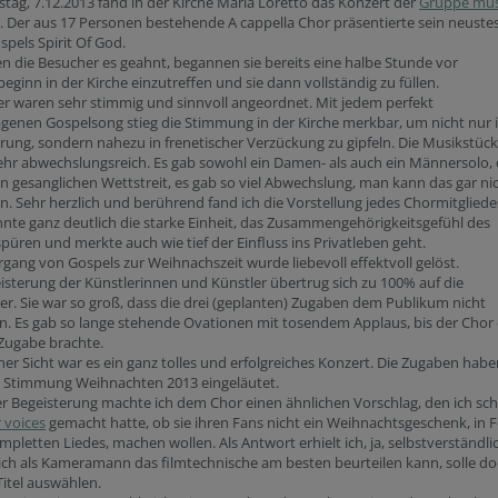
ag, 7.12.2013 fand in der Kirche Maria Loretto das Konzert der
Gruppe mus
. Der aus 17 Personen bestehende A cappella Chor präsentierte sein neuste
pels Spirit Of God.
en die Besucher es geahnt, begannen sie bereits eine halbe Stunde vor
eginn in der Kirche einzutreffen und sie dann vollständig zu füllen.
er waren sehr stimmig und sinnvoll angeordnet. Mit jedem perfekt
genen Gospelsong stieg die Stimmung in der Kirche merkbar, um nicht nur 
rung, sondern nahezu in frenetischer Verzückung zu gipfeln. Die Musikstüc
hr abwechslungsreich. Es gab sowohl ein Damen- als auch ein Männersolo, 
n gesanglichen Wettstreit, es gab so viel Abwechslung, man kann das gar ni
n. Sehr herzlich und berührend fand ich die Vorstellung jedes Chormitgliede
te ganz deutlich die starke Einheit, das Zusammengehörigkeitsgefühl des
püren und merkte auch wie tief der Einfluss ins Privatleben geht.
gang von Gospels zur Weihnachszeit wurde liebevoll effektvoll gelöst.
isterung der Künstlerinnen und Künstler übertrug sich zu 100% auf die
r. Sie war so groß, dass die drei (geplanten) Zugaben dem Publikum nicht
. Es gab so lange stehende Ovationen mit tosendem Applaus, bis der Chor 
Zugabe brachte.
er Sicht war es ein ganz tolles und erfolgreiches Konzert. Die Zugaben habe
e Stimmung Weihnachten 2013 eingeläutet.
r Begeisterung machte ich dem Chor einen ähnlichen Vorschlag, den ich sc
 voices
gemacht hatte, ob sie ihren Fans nicht ein Weihnachtsgeschenk, in 
mpletten Liedes, machen wollen. Als Antwort erhielt ich, ja, selbstverständli
ich als Kameramann das filmtechnische am besten beurteilen kann, solle d
Titel auswählen.