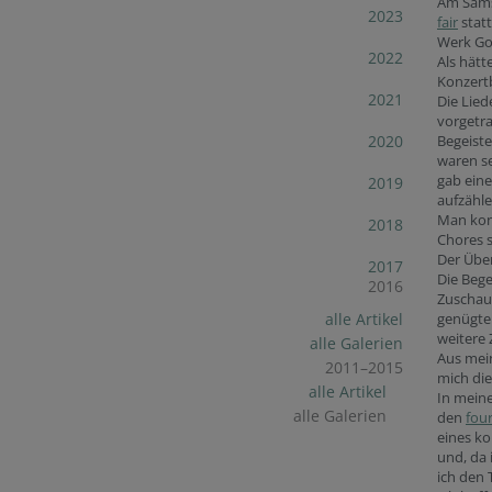
Am Samst
2023
fair
statt
Werk Gos
2022
Als hätt
Konzertb
2021
Die Lied
vorgetra
2020
Begeiste
waren se
gab eine
2019
aufzähle
Man konn
2018
Chores s
Der Über
2017
Die Bege
2016
Zuschaue
alle Artikel
genügten
weitere 
alle Galerien
Aus mein
2011–2015
mich di
alle Artikel
In meine
alle Galerien
den
four
eines ko
und, da 
ich den 