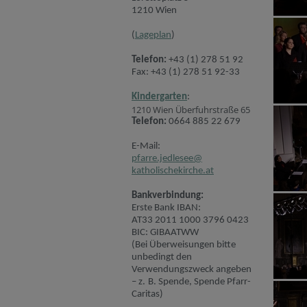
1210 Wien
(
Lageplan
)
Telefon:
+43 (1) 278 51 92
Fax: +43 (1) 278 51 92-33
Kindergarten
:
1210 Wien Überfuhrstraße 65
Telefon:
0664 885 22 679
E-Mail:
pfarre.jedlesee@
katholischekirche.at
Bankverbindung:
Erste Bank IBAN:
AT33 2011 1000 3796 0423
BIC: GIBAATWW
(Bei Überweisungen bitte
unbedingt den
Verwendungszweck angeben
– z. B. Spende, Spende Pfarr-
Caritas)