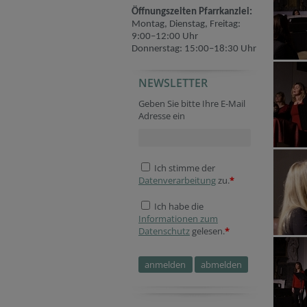
Öffnungszeiten Pfarrkanzlei:
Montag, Dienstag, Freitag:
9:00–12:00 Uhr
Donnerstag: 15:00–18:30 Uhr
NEWSLETTER
Company website
Reference
Company website
Fax
Reference
Verification code
Session ID
Geben Sie bitte Ihre E-Mail
Adresse ein
Ich stimme der
Datenverarbeitung
zu.
*
Ich habe die
Informationen zum
Datenschutz
gelesen.
*
Website
Website
Website
Session ID
Fax