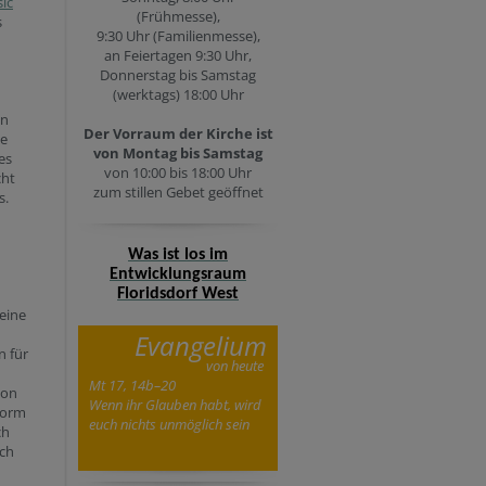
ic
(Frühmesse),
s
9:30 Uhr (Familienmesse),
an Feiertagen 9:30 Uhr,
Donnerstag bis Samstag
(werktags) 18:00 Uhr
in
Der Vorraum der Kirche ist
ke
von Montag bis Samstag
es
von 10:00 bis 18:00 Uhr
cht
zum stillen Gebet geöffnet
s.
Was ist los im
Entwicklungsraum
Floridsdorf West
eine
Evangelium
n für
von heute
Mt 17, 14b–20
hon
Wenn ihr Glauben habt, wird
Form
euch nichts unmöglich sein
ch
och