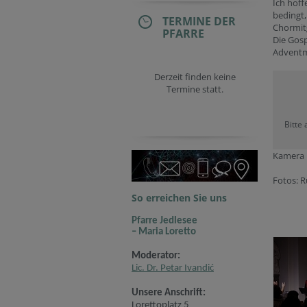
Ich hoff
bedingt,
TERMINE DER
Chormitg
PFARRE
Die Gosp
Adventm
Derzeit finden keine
Termine statt.
Bitte
Kamera 
Fotos: R
So erreichen Sie uns
Pfarre Jedlesee
– Maria Loretto
Moderator:
Lic. Dr. Petar Ivandić
Unsere Anschrift:
Lorettoplatz 5