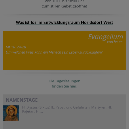
von 10:00 bis 18:00 Uhr
zum stillen Gebet geöffnet
Was ist los im Entwicklungsraum Floridsdorf West
Evangelium
von heute
Mt 16, 24-28
Um welchen Preis kann ein Mensch sein Leben zurückkaufen?
Die Tageslesungen
finden Sie hier.
NAMENSTAGE
Hl. Xystus (Sixtus) II., Papst, und Gefährten; Märtyrer, Hl.
Kajetan, Hl....