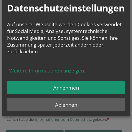
Datenschutzeinstellungen
katholischekirche.at
Bankverbindung:
Erste Bank IBAN:
Auf unserer Webseite werden Cookies verwendet
AT33 2011 1000 3796 0423
für Social Media, Analyse, systemtechnische
BIC: GIBAATWW
(Bei Überweisungen bitte unbedingt den Verwendungszweck angeben
Notwendigkeiten und Sonstiges. Sie können Ihre
– z. B. Spende, Spende Pfarr-Caritas)
Zustimmung später jederzeit ändern oder
zurückziehen.
Öffnungszeiten Pfarrkanzlei:
Montag, Dienstag, Freitag: 9:00–12:00 Uhr
Donnerstag: 15:00–18:30 Uhr
Weitere Informationen anzeigen
...
NEWSLETTER
Geben Sie bitte Ihre E-Mail Adresse ein
Annehmen
Ablehnen
Ich stimme der
Datenverarbeitung
zu.
*
Ich habe die
Informationen zum Datenschutz
gelesen.
*