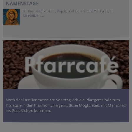
NAMENSTAGE
Hl. Xystus (Sixtus) II., Papst, und Gefährten; Märtyrer, Hl.
Kajetan, Hl....
Nach der Familienmesse am Sonntag lädt die Pfarrgemeinde zum
Pfarrcafé in den Pfarrhof: Eine gemütliche Möglichkeit, mit Menschen
ins Gespräch zu kommen.