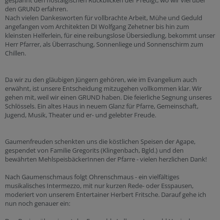
gespannt den nostalgischen Rückblicken der Predigt, wo wir viel über
den GRUND erfahren.
Nach vielen Dankesworten für vollbrachte Arbeit, Mühe und Geduld
angefangen vom Architekten DI Wolfgang Zehetner bis hin zum
kleinsten Helferlein, für eine reibungslose Übersiedlung, bekommt unser
Herr Pfarrer, als Überraschung, Sonnenliege und Sonnenschirm zum
Chillen.
Da wir zu den gläubigen Jüngern gehören, wie im Evangelium auch
erwähnt, ist unsere Entscheidung mitzugehen vollkommen klar. Wir
gehen mit, weil wir einen GRUND haben. Die feierliche Segnung unseres
Schlössels. Ein altes Haus in neuem Glanz für Pfarre, Gemeinschaft,
Jugend, Musik, Theater und er- und gelebter Freude.
Gaumenfreuden schenkten uns die köstlichen Speisen der Agape,
gespendet von Familie Gregorits (Klingenbach, Bgld.) und den
bewährten MehlspeisbäckerInnen der Pfarre - vielen herzlichen Dank!
Nach Gaumenschmaus folgt Ohrenschmaus - ein vielfältiges
musikalisches Intermezzo, mit nur kurzen Rede- oder Esspausen,
moderiert von unserem Entertainer Herbert Fritsche. Darauf gehe ich
nun noch genauer ein: