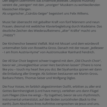
Den Beginn übernimmt das Ensemble Jedlesee. Leopold Husinsky
vereint die „seinigen“ mit den „unsrigen“ Musikern zu wohlwollenden
klassischen Klängen.
Als ungarischer „Csárdás-Geiger“ begeistert uns Felix Wilkens.
Music fair überrascht mit geballter Kraft von fünf Männern und neun
Frauen, diesmal mit weiblicher Klavierbegleitung durch Madelaine. Das
deutliche Zeichen des Wiederaufkeimens „alter" Kräfte“ macht uns
„Happy"!
Der Kirchenchor beweist Vielfalt. Mal mit Mozart und dem würdevoll
untermalten Solo von Roswitha Gross. Danach mit der neuen „Jedleseer
- I am from Austria-Hyme“ von Austromusiker Rainhard Fendrich.
Der All Star Choir beginnt schwer tragend mit dem „Old Church Choir“,
bevor wir „Unvergleichbar unser Herz berühren lassen“ (There is none
like you – touch my heart live you do). Bei Siyahamba spüren wir dann
die Entladung aller Energie. Als Solisten bestaunen wir Martin Gross,
Barbara Peters, Thomas Seiser und Wolfgang Diglas.
Die Four Voices, im farblich abgestimmten Outfit, erbitten zu aller erst
Gottes Barmherzigkeit (Lord have mercy), verleihen uns dann Flügel
zum Fliegen (Give me wings – fly together), bevor sie uns rhythmisch,
instrumental unterstützt, auf den Boden zurückholen (Back to the
earth). Zum Abschluss ihres Auftrittes versprechen sie Jesus und uns,