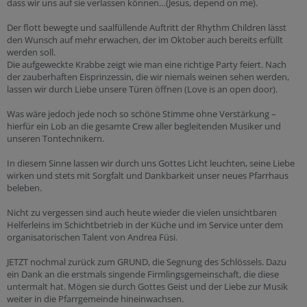
dass wir uns auf sie verlassen können…(Jesus, depend on me).
Der flott bewegte und saalfüllende Auftritt der Rhythm Children lässt
den Wunsch auf mehr erwachen, der im Oktober auch bereits erfüllt
werden soll.
Die aufgeweckte Krabbe zeigt wie man eine richtige Party feiert. Nach
der zauberhaften Eisprinzessin, die wir niemals weinen sehen werden,
lassen wir durch Liebe unsere Türen öffnen (Love is an open door).
Was wäre jedoch jede noch so schöne Stimme ohne Verstärkung –
hierfür ein Lob an die gesamte Crew aller begleitenden Musiker und
unseren Tontechnikern.
In diesem Sinne lassen wir durch uns Gottes Licht leuchten, seine Liebe
wirken und stets mit Sorgfalt und Dankbarkeit unser neues Pfarrhaus
beleben.
Nicht zu vergessen sind auch heute wieder die vielen unsichtbaren
Helferleins im Schichtbetrieb in der Küche und im Service unter dem
organisatorischen Talent von Andrea Füsi.
JETZT nochmal zurück zum GRUND, die Segnung des Schlössels. Dazu
ein Dank an die erstmals singende Firmlingsgemeinschaft, die diese
untermalt hat. Mögen sie durch Gottes Geist und der Liebe zur Musik
weiter in die Pfarrgemeinde hineinwachsen.