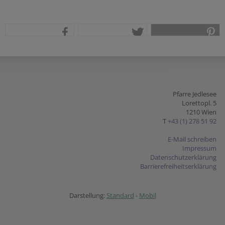
teilen
tweet
pin it
Pfarre Jedlesee
Lorettopl. 5
1210 Wien
T
+43 (1) 278 51 92
E-Mail schreiben
Impressum
Datenschutzerklärung
Barrierefreiheitserklärung
Darstellung:
Standard
-
Mobil