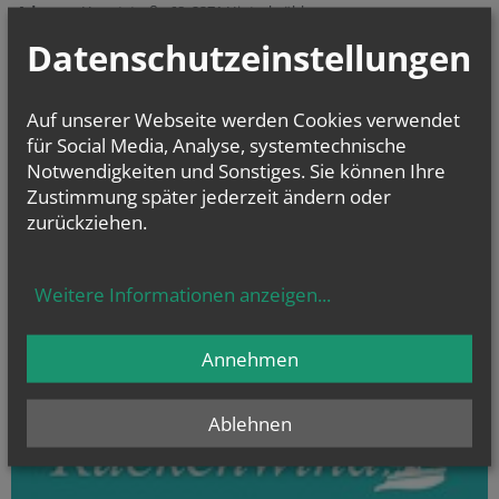
Adresse:
Hauptstraße 68, 2371 Hinterbrühl
Datenschutzeinstellungen
Pfarrsekretariat: Barbara Karolus
Öffnungszeiten der Kirche:
täglich 8.00 - 19.00 Uhr
Auf unserer Webseite werden Cookies verwendet
Zugang beim Westtor in den Andachtsraum mit Blick auf den
für Social Media, Analyse, systemtechnische
Hauptaltar, die Pietá und den Tabernakel
Notwendigkeiten und Sonstiges. Sie können Ihre
Zustimmung später jederzeit ändern oder
zurückziehen.
Sprechstunde mit Pfarrer P. Elmar Pitterle:
nach telefonischer Vereinbarung unter
0664/88 59 39 33
Weitere Informationen anzeigen
...
Annehmen
Ablehnen