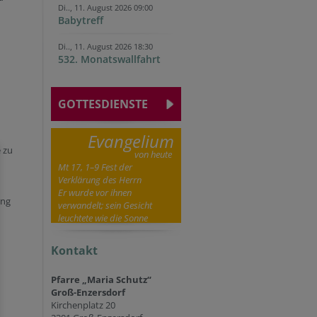
Di.., 11. August 2026 09:00
Babytreff
Di.., 11. August 2026 18:30
532. Monatswallfahrt
d
GOTTESDIENSTE
Evangelium
 zu
von heute
Mt 17, 1–9 Fest der
Verklärung des Herrn
Er wurde vor ihnen
ung
verwandelt; sein Gesicht
leuchtete wie die Sonne
Kontakt
Pfarre „Maria Schutz“
Groß-Enzersdorf
Kirchenplatz 20