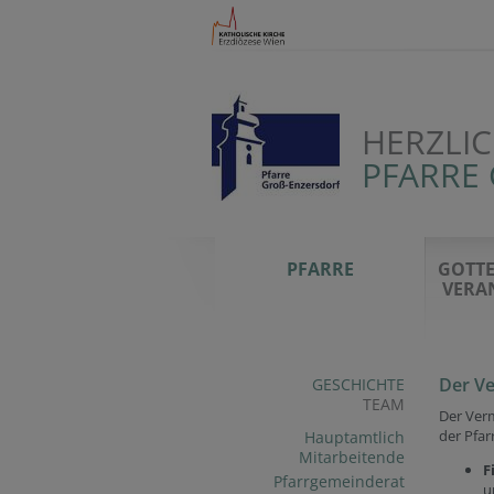
HERZLI
PFARRE 
PFARRE
GOTTE
VERA
Der V
GESCHICHTE
TEAM
Der Verm
der Pfar
Hauptamtlich
Mitarbeitende
F
Pfarrgemeinderat
u