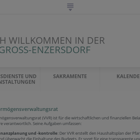
CH WILLKOMMEN IN DER
GROSS-ENZERSDORF
SDIENSTE UND
SAKRAMENTE
KALENDE
NSTALTUNGEN
ermögensverwaltungsrat
ögensverwaltungsrat (VVR) ist für die wirtschaftlichen und finanziellen Bel
re verantwortlich. Seine Aufgaben umfassen:
inanzplanung und -kontrolle
: Der VVR erstellt den Haushaltsplan der Pfar
nd überwacht die Einhaltung des Budgets. Er sorgt für eine transparente un