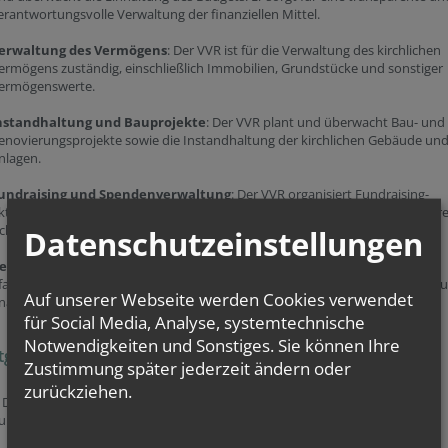
erantwortungsvolle Verwaltung der finanziellen Mittel.
erwaltung des Vermögens
: Der VVR ist für die Verwaltung des kirchlichen
ermögens zuständig, einschließlich Immobilien, Grundstücke und sonstiger
ermögenswerte.
nstandhaltung und Bauprojekte
: Der VVR plant und überwacht Bau- und
enovierungsprojekte sowie die Instandhaltung der kirchlichen Gebäude un
nlagen.
undraising und Spendenverwaltung
: Der VVR organisiert Fundraising-
ktivitäten und verwaltet Spenden, um die finanziellen Ressourcen der Pfarre
ichern und auszubauen.
Datenschutzeinstellungen
eratung und Unterstützung
: Der VVR berät den Pfarrer und den
farrgemeinderat in wirtschaftlichen Fragen und unterstützt bei der Umsetz
Auf unserer Webseite werden Cookies verwendet
inanzieller Entscheidungen.
für Social Media, Analyse, systemtechnische
Notwendigkeiten und Sonstiges. Sie können Ihre
tglieder des VVR
Zustimmung später jederzeit ändern oder
zurückziehen.
. Dr. Arkadiusz Borowski
 und Mitglied des Pfarrleitungsteams)