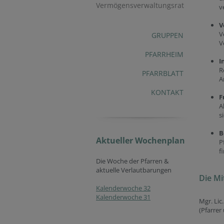
Vermögensverwaltungsrat
v
V
V
GRUPPEN
V
PFARRHEIM
I
R
PFARRBLATT
A
KONTAKT
F
A
s
B
Aktueller Wochenplan
P
f
Die Woche der Pfarren &
aktuelle Verlautbarungen
Die Mi
Kalenderwoche 32
Kalenderwoche 31
Mgr. Lic
(Pfarrer