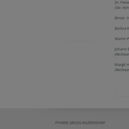
Dr. Pete
(Stv.-Vor
Bmstr. 
Barbra K
Martin P
Johann B
(Rechnun
Margit 
(Rechnun
PFARRE GROSS-ENZERSDORF