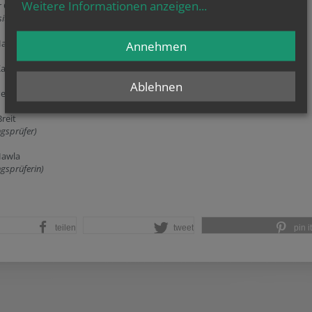
Weitere Informationen anzeigen
...
r Cepuder
sitzender)
Hans Leitgeb
Annehmen
argl, BA
Ablehnen
eter Steiner
reit
gsprüfer)
Hawla
gsprüferin)
teilen
tweet
pin it