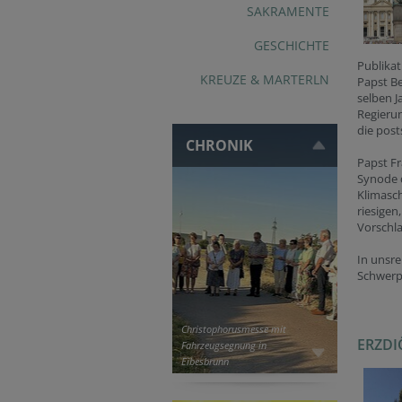
SAKRAMENTE
GESCHICHTE
Publikat
KREUZE & MARTERLN
Papst Be
selben J
Regierun
die post
CHRONIK
Papst Fr
Synode d
Klimasch
riesigen
Vorschla
In unsre
Schwerpu
Christophorusmesse mit
ERZDI
Fahrzeugsegnung in
Eibesbrunn