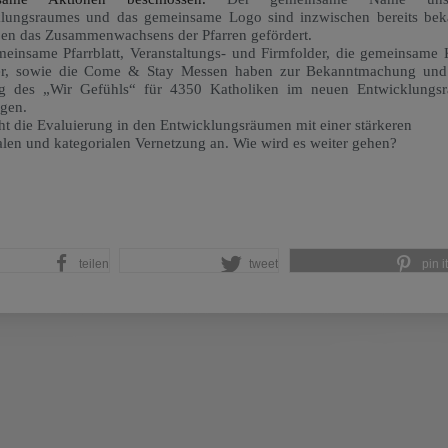
lungsraumes und das gemeinsame Logo sind inzwischen bereits bek
en das Zusammenwachsens der Pfarren gefördert.
einsame Pfarrblatt, Veranstaltungs- und Firmfolder, die gemeinsame 
ier, sowie die Come & Stay Messen haben zur Bekanntmachung und
ng des „Wir Gefühls“
für 4350 Katholiken im neuen Entwicklungs
agen.
ht die Evaluierung in den Entwicklungsräumen mit einer stärkeren
rialen und kategorialen Vernetzung an. Wie wird es weiter gehen?
teilen
tweet
pin it