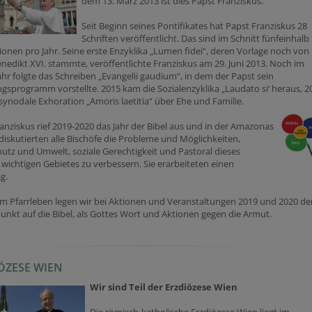
dem 13. März 2013 ist dies Papst Franziskus.
Seit Beginn seines Pontifikates hat Papst Franziskus 28
Schriften veröffentlicht. Das sind im Schnitt fünfeinhalb
ionen pro Jahr. Seine erste Enzyklika „Lumen fidei“, deren Vorlage noch von
nedikt XVI. stammte, veröffentlichte Franziskus am 29. Juni 2013. Noch im
ahr folgte das Schreiben „Evangelii gaudium“, in dem der Papst sein
gsprogramm vorstellte. 2015 kam die Sozialenzyklika „Laudato si‘ heraus, 2
synodale Exhoration „Amoris laetitia“ über Ehe und Familie.
anziskus rief 2019-2020 das Jahr der Bibel aus und in der Amazonas
iskutierten alle Bischöfe die Probleme und Möglichkeiten,
utz und Umwelt, soziale Gerechtigkeit und Pastoral dieses
, wichtigen Gebietes zu verbessern. Sie erarbeiteten einen
g.
m Pfarrleben legen wir bei Aktionen und Veranstaltungen 2019 und 2020 de
nkt auf die Bibel, als Gottes Wort und Aktionen gegen die Armut.
ÖZESE WIEN
Wir sind Teil der Erzdiözese Wien