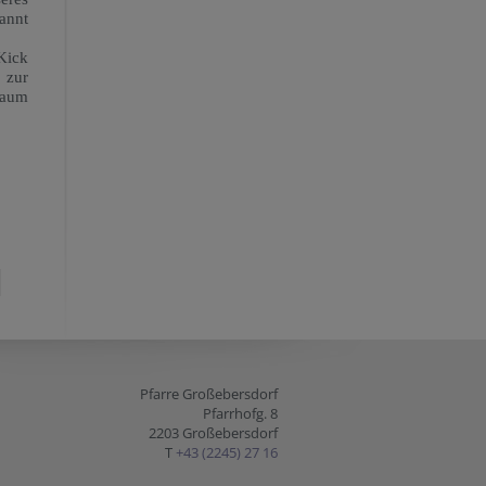
annt
Kick
 zur
raum
Pfarre Großebersdorf
Pfarrhofg. 8
2203 Großebersdorf
T
+43 (2245) 27 16