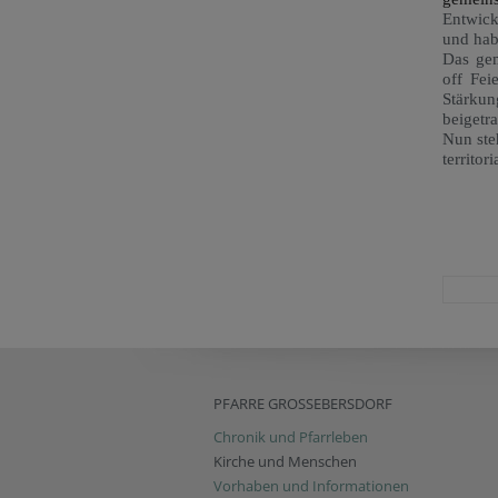
Entwick
und hab
Das gem
off Fe
Stärku
beigetr
Nun ste
territo
PFARRE GROSSEBERSDORF
Chronik und Pfarrleben
Kirche und Menschen
Vorhaben und Informationen