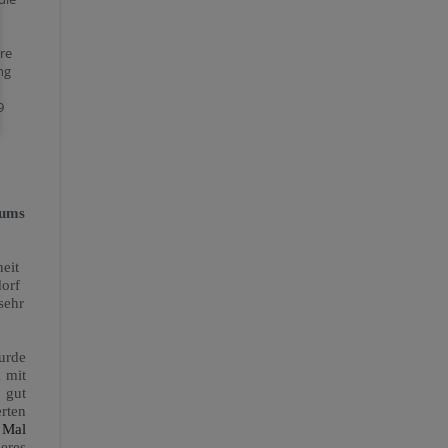
rre
ng
9
aums
eit
dorf
sehr
urde
 mit
 gut
rten
 Mal
res