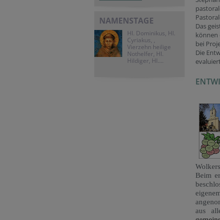
pastora
Pastoral
NAMENSTAGE
Das geis
Hl. Dominikus, Hl.
können 
Cyriakus, ,
bei Proj
Vierzehn heilige
Die Ent
Nothelfer, Hl.
Hildiger, Hl....
evaluier
ENTW
Wolkers
Beim er
beschlo
eigene
angen
aus all
gemei