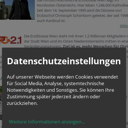
Die römisch-katholische Erzdiözese Wien liegt im
Nordosten Österreichs. Hier leben 1.246.600 Katholike
Seit dem 14. September 1995 wird die Diözese von
Erzbischof Christoph Schönborn geleitet, der seit 199
auch Kardinal ist.
Wiki
Die Erzdiözese Wien steht mit ihren 1,2 Millionen Mitgliedern 
der Stadt Wien
und im Osten Niederösterreichs mitten in ei
Veränderungsprozess.
Ziel ist es, mehr Menschen für Chri
zu begeistern.
Daher wird der inhaltliche Fokus auf Jüngersc
ion gelegt, sowie auf eine neue Struktur der Pfarren und Dienststellen. Alle
Datenschutzeinstellungen
sind seit 2015 in Entwicklungsräume aufgeteilt. Bis 2022 soll die
veränderung für alle Pfarren festgelegt sein. Wir arbeiten mit!
Auf unserer Webseite werden Cookies verwendet
IAT UNTER DEM MANHARTSBERG
für Social Media, Analyse, systemtechnische
Wir sind Teil des Vikariat Nord
Notwendigkeiten und Sonstiges. Sie können Ihre
Zustimmung später jederzeit ändern oder
Es ist eines von 3 Vikariaten der Erzdiözese Wien und
umfasst das Weinviertel. Das Vikariat besteht aus 14
zurückziehen.
Dekanaten, 40 Entwicklungsräumen und 50
Subeinheiten, sowie 275 Pfarren.
Weitere Informationen anzeigen
...
Seit 1. September 2012 hat Weihbischof Dipl.-Ing. Ma
Turnovszky das Amt des Bischofsvikars inne. Dem Bischofsvikar stehen für 