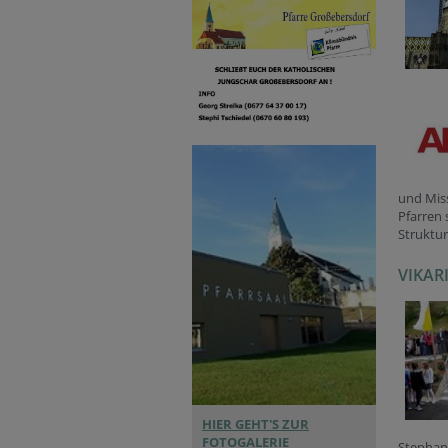
und Miss
Pfarren 
Struktur
VIKAR
HIER GEHT'S ZUR
FOTOGALERIE
Stephan 