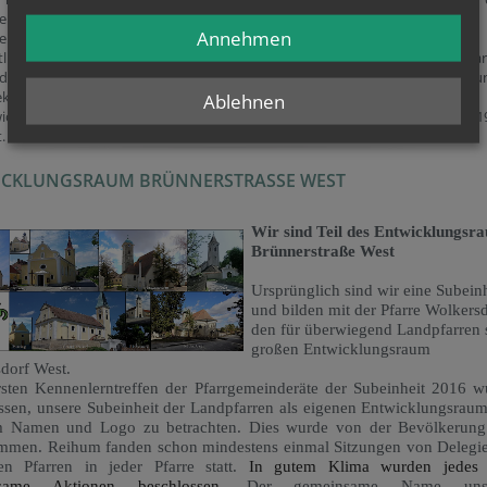
le Planung und Umsetzung im Vikariat die beiden gewählten Gremien, der
Annehmen
e Vikariatsrat (Laien) und die Dechantenkonferenz (Priester) zur Seite.
tliches Zentrum des Vikariats ist das Bildungshaus Großrußbach. Wir als Pfa
dort an dem reichhaltigen Bildungsprogramm teilnehmen und Unterstützu
ekten in der Pfarre erhalten.
Ablehnen
wicklungsräume werden im Rahmen der laufenden Strukturreform 2018/201
t. Nächstes Ziel ist eine verstärkte Zusammenarbeit in Pfarrverbänden.
ICKLUNGSRAUM BRÜNNERSTRASSE WEST
Wir sind Teil des Entwicklungsr
Brünnerstraße West
Ursprünglich sind wir eine Subeinh
und bilden mit der Pfarre Wolkers
den für überwiegend Landpfarren 
großen Entwicklungsraum
dorf West.
sten Kennenlerntreffen der Pfarrgemeinderäte der Subeinheit 2016 w
ssen, unsere Subeinheit der Landpfarren als eigenen Entwicklungsraum
m Namen und Logo zu betrachten. Dies wurde von der Bevölkerung
ommen.
Reihum fanden
schon mindestens einmal
Sitzungen von Delegie
en Pfarren in jeder Pfarre statt.
In gutem Klima wurden jedes
nsame Aktionen beschlossen.
Der gemeinsame Name unse