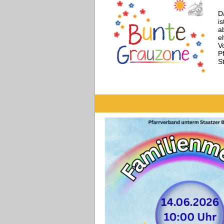
D
i
a
e
V
P
S