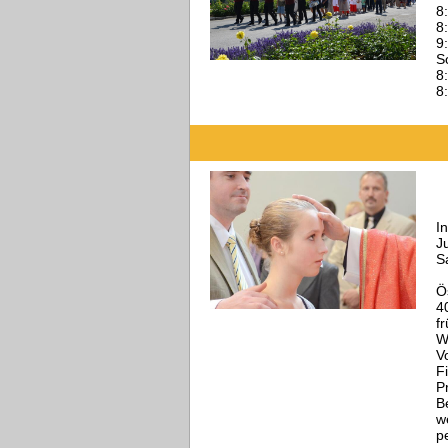
8
8
9
S
8
8
I
J
S
Ö
4
f
W
V
F
P
B
w
p