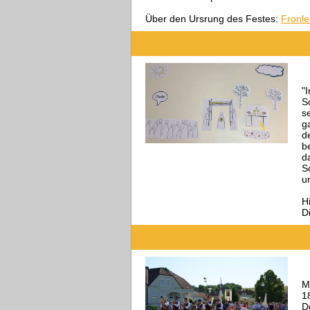
Über den Ursrung des Festes:
Fronle
"
S
s
g
d
b
d
S
u
H
D
M
1
D