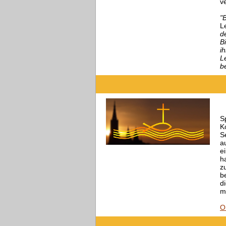
v
"
L
d
B
i
L
b
Sp
K
S
a
e
ha
z
b
d
m
O