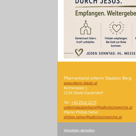
Pfarrverband unterm Staatzer Berg
www.pfarre-staatz.at
Kirchenplatz 1
2134 Staatz-Kautendorf
Tel.:
+43 2522 2275
untermstaatzerberg@katholischekirche.at
Pfarrer Philipp Seher
philipp.seher@katholischekirche.at
Newsletter abmelden