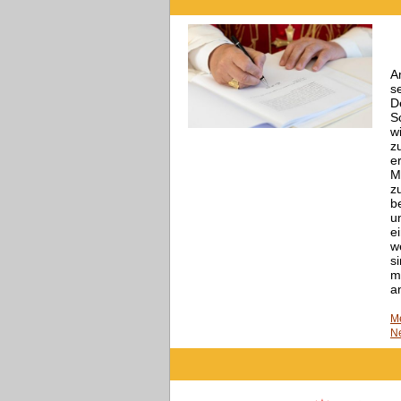
A
s
D
S
w
z
e
M
z
b
u
e
w
s
m
a
Me
N