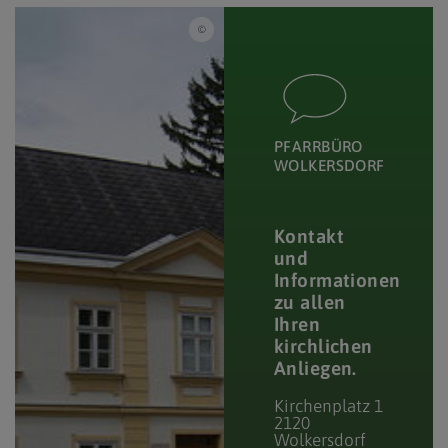
Pfarre Wolkesdorf
PFARRBÜRO
WOLKERSDORF
Kontakt
und
Informationen
zu allen
Ihren
kirchlichen
Anliegen.
Kirchenplatz 1
2120
Wolkersdorf