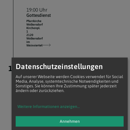
19:00 Uhr
Gottesdienst
Pfarrkirche
Wolkersdorf
Kirchenpl.
1
2120
Wolkersdorf
im
Weinviertel
Datenschutzeinstellungen
11.
August 2026
Auf unserer Webseite werden Cookies verwendet für Social
08:30 Uhr
Media, Analyse, systemtechnische Notwendigkeiten und
Sonstiges. Sie können Ihre Zustimmung später jederzeit
Gottesdienst
ändern oder zurückziehen.
Pfarrkirche
Wolkersdorf
Kirchenpl.
1
Weitere Informationen anzeigen
...
2120
Wolkersdorf
im
Weinviertel
Annehmen