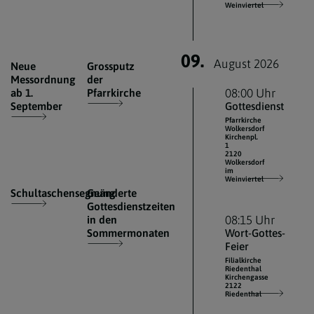
Weinviertel
09.
August 2026
Neue
Grossputz
Messordnung
der
ab 1.
Pfarrkirche
08:00 Uhr
September
Gottesdienst
Pfarrkirche
Wolkersdorf
Kirchenpl.
1
2120
Wolkersdorf
im
Weinviertel
Schultaschensegnung
Geänderte
Gottesdienstzeiten
in den
08:15 Uhr
Sommermonaten
Wort-Gottes-
Feier
Filialkirche
Riedenthal
Kirchengasse
2122
Riedenthal