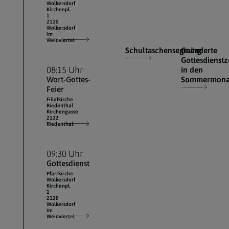
Wolkersdorf
Kirchenpl.
1
2120
Wolkersdorf
im
Weinviertel
Schultaschensegnung
Geänderte
Gottesdienstz
08:15 Uhr
in den
Wort-Gottes-
Sommermona
Feier
Filialkirche
Riedenthal
Kirchengasse
2122
Riedenthal
09:30 Uhr
Gottesdienst
Pfarrkirche
Wolkersdorf
Kirchenpl.
1
2120
Wolkersdorf
im
Weinviertel