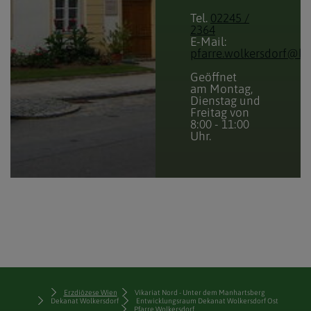
Tel.
02245 /
2364
E-Mail:
pfarre.wolkersdorf@ka
Geöffnet
am Montag,
Dienstag und
Freitag von
8:00 - 11:00
Uhr.
Erzdiözese Wien
Vikariat Nord - Unter dem Manhartsberg
Dekanat Wolkersdorf
Entwicklungsraum Dekanat Wolkersdorf Ost
Pfarre Wolkersdorf