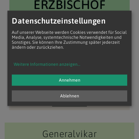
ERZBISCHOF
Datenschutzeinstellungen
Erzbischöfliches Sekretariat
Auf unserer Webseite werden Cookies verwendet für Social
Media, Analyse, systemtechnische Notwendigkeiten und
Sonstiges. Sie können Ihre Zustimmung später jederzeit
ändern oder zurückziehen.
Caritas der Erzdiözese Wien
Weitere Informationen anzeigen
...
Diözesan- und Metropolitangericht
Annehmen
Ordinariatskanzler
Ablehnen
Diözesanarchiv
Matrikenreferat
Generalvikar