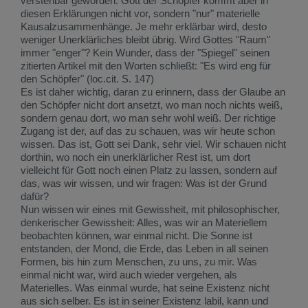
verstehbar geworden. Gott der Schöpfer kommt aber in
diesen Erklärungen nicht vor, sondern "nur" materielle
Kausalzusammenhänge. Je mehr erklärbar wird, desto
weniger Unerklärliches bleibt übrig. Wird Gottes "Raum"
immer "enger"? Kein Wunder, dass der "Spiegel" seinen
zitierten Artikel mit den Worten schließt: "Es wird eng für
den Schöpfer" (loc.cit. S. 147)
Es ist daher wichtig, daran zu erinnern, dass der Glaube an
den Schöpfer nicht dort ansetzt, wo man noch nichts weiß,
sondern genau dort, wo man sehr wohl weiß. Der richtige
Zugang ist der, auf das zu schauen, was wir heute schon
wissen. Das ist, Gott sei Dank, sehr viel. Wir schauen nicht
dorthin, wo noch ein unerklärlicher Rest ist, um dort
vielleicht für Gott noch einen Platz zu lassen, sondern auf
das, was wir wissen, und wir fragen: Was ist der Grund
dafür?
Nun wissen wir eines mit Gewissheit, mit philosophischer,
denkerischer Gewissheit: Alles, was wir an Materiellem
beobachten können, war einmal nicht. Die Sonne ist
entstanden, der Mond, die Erde, das Leben in all seinen
Formen, bis hin zum Menschen, zu uns, zu mir. Was
einmal nicht war, wird auch wieder vergehen, als
Materielles. Was einmal wurde, hat seine Existenz nicht
aus sich selber. Es ist in seiner Existenz labil, kann und