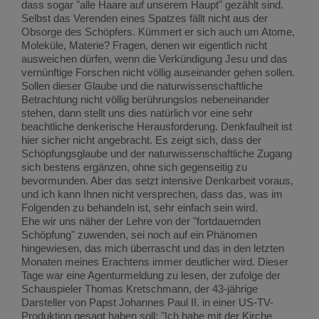
dass sogar "alle Haare auf unserem Haupt" gezählt sind.
Selbst das Verenden eines Spatzes fällt nicht aus der
Obsorge des Schöpfers. Kümmert er sich auch um Atome,
Moleküle, Materie? Fragen, denen wir eigentlich nicht
ausweichen dürfen, wenn die Verkündigung Jesu und das
vernünftige Forschen nicht völlig auseinander gehen sollen.
Sollen dieser Glaube und die naturwissenschaftliche
Betrachtung nicht völlig berührungslos nebeneinander
stehen, dann stellt uns dies natürlich vor eine sehr
beachtliche denkerische Herausforderung. Denkfaulheit ist
hier sicher nicht angebracht. Es zeigt sich, dass der
Schöpfungsglaube und der naturwissenschaftliche Zugang
sich bestens ergänzen, ohne sich gegenseitig zu
bevormunden. Aber das setzt intensive Denkarbeit voraus,
und ich kann Ihnen nicht versprechen, dass das, was im
Folgenden zu behandeln ist, sehr einfach sein wird.
Ehe wir uns näher der Lehre von der "fortdauernden
Schöpfung" zuwenden, sei noch auf ein Phänomen
hingewiesen, das mich überrascht und das in den letzten
Monaten meines Erachtens immer deutlicher wird. Dieser
Tage war eine Agenturmeldung zu lesen, der zufolge der
Schauspieler Thomas Kretschmann, der 43-jährige
Darsteller von Papst Johannes Paul II. in einer US-TV-
Produktion gesagt haben soll: "Ich habe mit der Kirche