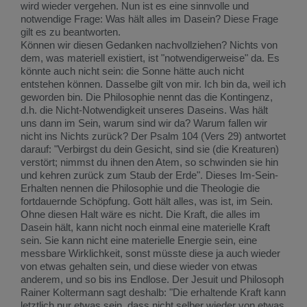
wird wieder vergehen. Nun ist es eine sinnvolle und
notwendige Frage: Was hält alles im Dasein? Diese Frage
gilt es zu beantworten.
Können wir diesen Gedanken nachvollziehen? Nichts von
dem, was materiell existiert, ist "notwendigerweise" da. Es
könnte auch nicht sein: die Sonne hätte auch nicht
entstehen können. Dasselbe gilt von mir. Ich bin da, weil ich
geworden bin. Die Philosophie nennt das die Kontingenz,
d.h. die Nicht-Notwendigkeit unseres Daseins. Was hält
uns dann im Sein, warum sind wir da? Warum fallen wir
nicht ins Nichts zurück? Der Psalm 104 (Vers 29) antwortet
darauf: "Verbirgst du dein Gesicht, sind sie (die Kreaturen)
verstört; nimmst du ihnen den Atem, so schwinden sie hin
und kehren zurück zum Staub der Erde". Dieses Im-Sein-
Erhalten nennen die Philosophie und die Theologie die
fortdauernde Schöpfung. Gott hält alles, was ist, im Sein.
Ohne diesen Halt wäre es nicht. Die Kraft, die alles im
Dasein hält, kann nicht noch einmal eine materielle Kraft
sein. Sie kann nicht eine materielle Energie sein, eine
messbare Wirklichkeit, sonst müsste diese ja auch wieder
von etwas gehalten sein, und diese wieder von etwas
anderem, und so bis ins Endlose. Der Jesuit und Philosoph
Rainer Koltermann sagt deshalb: "Die erhaltende Kraft kann
letztlich nur etwas sein, dass nicht selber wieder von etwas