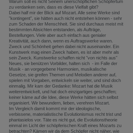
Warum soll es nicht Seinem unerschöpflichen Schöpfertum
zu verdanken sein, dass es diese Vielfalt gibt?
Dabei half mir der Blick auf Mozart. Alle seine Werke sind
"kontingent", sie hätten auch nicht entstehen können - sehr
zum Schaden der Menschheit. Sie sind durchaus meist mit
bestimmten Absichten entstanden, als Aufträge,
Bestellungen. Viele aber auch einfach aus genialer
Kreativität, auch dann, wenn es Auftragswerke waren.
Zweck und Schönheit gehen dabei nicht auseinander. Ein
Kunstwerk mag einen Zweck haben, es ist aber mehr als
sein Zweck. Kunstwerke schaffen nicht "von nichts aus"
Neues, sie benützen Vorbilder, halten sich - im Falle der
Musik - an vorgegebene Harmonien, musikalische
Gesetze, sie greifen Themen und Melodien anderer auf,
spielen mit Vorgaben, entwickeln sie weiter, und sind doch
einmalig. Mir kam der Gedanke: Mozart hat die Musik
weiterentwickelt, und hat doch einzigartiges geschaffen;
keiner käme auf die Idee, diese Werke hätten sich selbst
organisiert. Wir bewundern, lieben, verehren Mozart.
Im Vergleich damit kommt mir der ideologische,
verbissene, materialistische Evolutionismus recht trist und
phantasielos vor. Täte es nicht gut, die Evolutionstheorie
einmal im Licht der schöpferischen Kraft eines Mozarts zu
betrachten? Kämen wir da dem Schöpfer nicht näher, wie