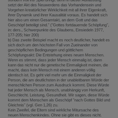
setzt der Akt des Neuwerdens das Vorhandensein und
Vorgehen kreatürlicher Wirklichkeit mit all ihrer Eigenkraft,
ihrer Dynamik und ihrer Kausalität voraus. Es handelt sich
hier also um einen Gesamtakt, an dem Gott und das
Geschöpf beteiligt sind." ("Gottes fortdauernde Schöpfung",
in: ders., Schwerpunkte des Glaubens, Einsiedeln 1977,
177-205; hier 200)
b) Das zweite Beispiel macht es noch deutlicher, handelt es
sich doch um den höchsten Fall von Zueinander von
geschöpflichen Bedingungen und göttlichem
Schöpfungsakt: Die Entstehung eines neuen Menschen.
Wenn es stimmt, dass jeder Mensch einmalig ist, dann
kann das nicht nur die genetische Einmaligkeit meinen, die
macht, dass kein Mensch mit einem anderen völlig
identisch ist. Es geht viel mehr um die Einmaligkeit der
Person, die am deutlichsten in der unableitbaren Würde der
menschlichen Person zum Ausdruck kommt. Diese Würde
hat jeder Mensch als Mensch, unabhängig von Herkunft,
Geschlecht. Leistung, Gesundheit. Wir sagen, diese Würde
kommt dem Menschen als Geschöpf "nach Gottes Bild und
Gleichnis" (vgl. Gen 1,26) zu.
Kein Zweifel, die Eltern sind wirkliche Mitursache des
neuen Menschenkindes. Ohne sie gibt es dieses nicht.