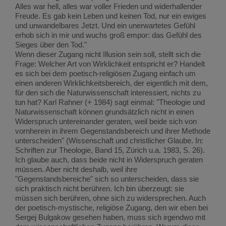
Alles war hell, alles war voller Frieden und widerhallender
Freude. Es gab kein Leben und keinen Tod, nur ein ewiges
und unwandelbares Jetzt. Und ein unerwartetes Gefühl
erhob sich in mir und wuchs groß empor: das Gefühl des
Sieges über den Tod."
Wenn dieser Zugang nicht Illusion sein soll, stellt sich die
Frage: Welcher Art von Wirklichkeit entspricht er? Handelt
es sich bei dem poetisch-religiösen Zugang einfach um
einen anderen Wirklichkeitsbereich, der eigentlich mit dem,
für den sich die Naturwissenschaft interessiert, nichts zu
tun hat? Karl Rahner (+ 1984) sagt einmal: "Theologie und
Naturwissenschaft können grundsätzlich nicht in einen
Widerspruch untereinander geraten, weil beide sich von
vornherein in ihrem Gegenstandsbereich und ihrer Methode
unterscheiden" (Wissenschaft und christlicher Glaube. In:
Schriften zur Theologie, Band 15, Zürich u.a. 1983, S. 26).
Ich glaube auch, dass beide nicht in Widerspruch geraten
müssen. Aber nicht deshalb, weil ihre
"Gegenstandsbereiche" sich so unterscheiden, dass sie
sich praktisch nicht berühren. Ich bin überzeugt: sie
müssen sich berühren, ohne sich zu widersprechen. Auch
der poetisch-mystische, religiöse Zugang, den wir eben bei
Sergej Bulgakow gesehen haben, muss sich irgendwo mit