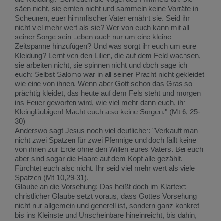
säen nicht, sie ernten nicht und sammeln keine Vorräte in
Scheunen, euer himmlischer Vater ernährt sie. Seid ihr
nicht viel mehr wert als sie? Wer von euch kann mit all
seiner Sorge sein Leben auch nur um eine kleine
Zeitspanne hinzufügen? Und was sorgt ihr euch um eure
Kleidung? Lernt von den Lilien, die auf dem Feld wachsen,
sie arbeiten nicht, sie spinnen nicht und doch sage ich
euch: Selbst Salomo war in all seiner Pracht nicht gekleidet
wie eine von ihnen. Wenn aber Gott schon das Gras so
prächtig kleidet, das heute auf dem Fels steht und morgen
ins Feuer geworfen wird, wie viel mehr dann euch, ihr
Kleingläubigen! Macht euch also keine Sorgen." (Mt 6, 25-
30)
Anderswo sagt Jesus noch viel deutlicher: "Verkauft man
nicht zwei Spatzen für zwei Pfennige und doch fällt keine
von ihnen zur Erde ohne den Willen eures Vaters. Bei euch
aber sind sogar die Haare auf dem Kopf alle gezählt.
Fürchtet euch also nicht. Ihr seid viel mehr wert als viele
Spatzen (Mt 10,29-31).
Glaube an die Vorsehung: Das heißt doch im Klartext:
christlicher Glaube setzt voraus, dass Gottes Vorsehung
nicht nur allgemein und generell ist, sondern ganz konkret
bis ins Kleinste und Unscheinbare hineinreicht, bis dahin,