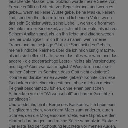
täuschende Maske. Und plötzlich wurde meine Seele von
Freude erfüllt und zitterte vor Begeisterung: und wenn es
gäbe..., wenn es keine Wüste gäbe, keine Maske, keinen
Tod, sondern Ihn, den milden und liebenden Vater, wenn
das sein Schleier wäre, seine Liebe..., wenn die frommen
Gefühle meiner Kinderzeit, als ich mit Ihm lebte, als ich vor
Seinem Antlitz stand, als ich Ihn liebte und zitterte wegen
meiner Unfähigkeit, mich Ihm zu nahen, wenn meine
Tränen und meine junge Glut, die Sanftheit des Gebets,
meine kindliche Reinheit, über die ich mich lustig machte,
als ich sie befleckt hatte, wenn das alles war wäre und das
andere - die todesträchtige Leere - nichts als Verblendung
und Lüge? Aber war das möglich? Wusste ich nicht seit
meinen Jahren im Seminar, dass Gott nicht existierte?
Konnte es darüber einen Zweifel geben? Konnte ich diese
Gedanken mir selber eingestehen, ohne mich ob meiner
Feigheit beschämt zu fühlen, ohne einen panischen
Schrecken vor der "Wissenschaft" und ihrem Gericht zu
empfinden?
Und wieder ihr, oh ihr Berge des Kaukasus. Ich habe euer
Eis glitzern sehen, von einem Meer zum anderen, euren
Schnee, den die Morgensonne rötete, eure Gipfel, die den
Himmel durchragen, und meine Seele schmolz in Ekstase.
Der erste Tag der Schöpfung leuchtete vor meinen Augen.