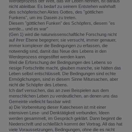
Werdeprozess der Welt, das wir Leben nennen, ist daraus
nicht ableitbar. Es bedarf zu seinem Entstehen wahrhaft
des schöpferischen Aktes Gottes, des "göttlichen
Funkens", um ins Dasein zu treten.
Diesem "göttlichen Funken" des Schöpfers, diesem "es
werde... und es war"
(Gen 1) wird die naturwissenschaftliche Forschung nicht
auf ihrer Ebene begegnen; sie versucht, immer genauer,
immer komplexer die Bedingungen zu erfassen, die
notwendig sind, damit das Neue des Lebens in den
Werdeprozess eingestiftet werden kann.
Weil die Erforschung der Bedingungen des Lebens so
riesige Fortschritte macht, glauben manche, sie hätten das
Leben selbst entschlüsselt. Die Bedingungen sind echte
Ermöglichungen, sind in diesem Sinne Mitursachen, aber
nicht die Schöpfer des Lebens.
Ich darf versuchen, das an zwei Beispielen aus dem
menschlichen Leben zu verdeutlichen, an denen uns das
Gemeinte vielleicht fassbar wird:
a) Die Vorbereitung dieser Katechesen ist mit einer
intensiven Lese- und Denktätigkeit verbunden, Ideen
werden gesammelt, im Gespräch geklärt. Dann beginnt die
Niederschrift und schließlich kommt der Vortrag. All das hat
viele Voraussetzungen, Bedingungen, ohne die es nicht