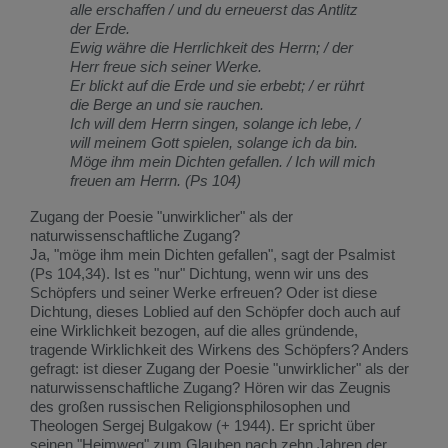
alle erschaffen / und du erneuerst das Antlitz
der Erde.
Ewig währe die Herrlichkeit des Herrn; / der
Herr freue sich seiner Werke.
Er blickt auf die Erde und sie erbebt; / er rührt
die Berge an und sie rauchen.
Ich will dem Herrn singen, solange ich lebe, /
will meinem Gott spielen, solange ich da bin.
Möge ihm mein Dichten gefallen. / Ich will mich
freuen am Herrn. (Ps 104)
Zugang der Poesie "unwirklicher" als der
naturwissenschaftliche Zugang?
Ja, "möge ihm mein Dichten gefallen", sagt der Psalmist
(Ps 104,34). Ist es "nur" Dichtung, wenn wir uns des
Schöpfers und seiner Werke erfreuen? Oder ist diese
Dichtung, dieses Loblied auf den Schöpfer doch auch auf
eine Wirklichkeit bezogen, auf die alles gründende,
tragende Wirklichkeit des Wirkens des Schöpfers? Anders
gefragt: ist dieser Zugang der Poesie "unwirklicher" als der
naturwissenschaftliche Zugang? Hören wir das Zeugnis
des großen russischen Religionsphilosophen und
Theologen Sergej Bulgakow (+ 1944). Er spricht über
seinen "Heimweg" zum Glauben nach zehn Jahren der