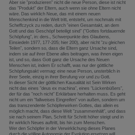
Aber sie "produzieren" nicht die neue Person, diese ist nicht
das "Produkt" der Eltern, auch wenn sie ohne Eltern nicht
wäre. Das wirklich Neue, das mit einem neuen
Menschenkind in die Welt tritt, entsteht, um nochmals mit
Scheffczyck zu reden, durch "einen Gesamtakt, an dem
Gott und das Geschöpf beteiligt sind" ("Gottes fortdauernde
Schöpfung", in: ders., Schwerpunkte des Glaubens,
Einsiedeln 1977, 177-205; hier 200), aber nicht "zu gleichen
Teilen", sondern so, dass die Eltern ganz Ursache sind,
indem sie auf ihrer Ebene alles beitragen, was ihnen eigen
ist, und so, dass Gott ganz die Ursache des Neuen
Menschen ist, indem Er schafft, was nur der göttliche
Schöpfungsakt vermag: eine neue Person, unsterblich in
ihrer Seele, einzig in ihrer Berufung vor und zu Gott.
In dieser Sicht der göttlichen Kausalität ist Sein Wirken
nicht das eines "deus ex machina", eines "Lückenbüßers",
der für das "noch nicht" Erklärbare herhalten muss. Es geht
nicht um ein "fallweises Eingreifen" von außen, sondern um
das transzendente Schöpferwirken Gottes, das allein es
möglich macht, dass diese Welt "zusammenhält", und dass
sie nach seinem Plan, Schritt für Schritt höher steigt und in
ihr wirklich Neues auftritt, bis hin zum Menschen.
Wer den Schöpfer in der Verwirklichung dieses Planes
durch die völlige Autonomie der Evolution ersetzen will,