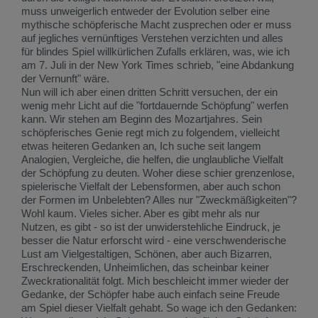
muss unweigerlich entweder der Evolution selber eine
mythische schöpferische Macht zusprechen oder er muss
auf jegliches vernünftiges Verstehen verzichten und alles
für blindes Spiel willkürlichen Zufalls erklären, was, wie ich
am 7. Juli in der New York Times schrieb, "eine Abdankung
der Vernunft" wäre.
Nun will ich aber einen dritten Schritt versuchen, der ein
wenig mehr Licht auf die "fortdauernde Schöpfung" werfen
kann. Wir stehen am Beginn des Mozartjahres. Sein
schöpferisches Genie regt mich zu folgendem, vielleicht
etwas heiteren Gedanken an, Ich suche seit langem
Analogien, Vergleiche, die helfen, die unglaubliche Vielfalt
der Schöpfung zu deuten. Woher diese schier grenzenlose,
spielerische Vielfalt der Lebensformen, aber auch schon
der Formen im Unbelebten? Alles nur "Zweckmäßigkeiten"?
Wohl kaum. Vieles sicher. Aber es gibt mehr als nur
Nutzen, es gibt - so ist der unwiderstehliche Eindruck, je
besser die Natur erforscht wird - eine verschwenderische
Lust am Vielgestaltigen, Schönen, aber auch Bizarren,
Erschreckenden, Unheimlichen, das scheinbar keiner
Zweckrationalität folgt. Mich beschleicht immer wieder der
Gedanke, der Schöpfer habe auch einfach seine Freude
am Spiel dieser Vielfalt gehabt. So wage ich den Gedanken: