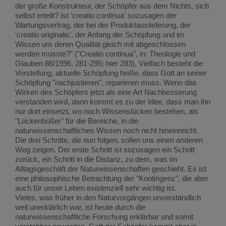
der große Konstrukteur, der Schöpfer aus dem Nichts, sich
selbst erteilt? Ist 'creatio continua' sozusagen der
Wartungsvertrag, der bei der Produktauslieferung, der
'creatio originalis', der Anfang der Schöpfung und im
Wissen um deren Qualität gleich mit abgeschlossen
werden musste?" ("Creatio continua", in: Theologie und
Glauben 86/1996, 281-295; hier 283). Vielfach besteht die
Vorstellung, aktuelle Schöpfung heiße, dass Gott an seiner
Schöpfung "nachjustieren", reparieren muss. Wenn das
Wirken des Schöpfers jetzt als eine Art Nachbesserung
verstanden wird, dann kommt es zu der Idee, dass man ihn
nur dort einsetzt, wo noch Wissenslücken bestehen, als
"Lückenbüßer" für die Bereiche, in die
naturwissenschaftliches Wissen noch nicht hineinreicht.
Die drei Schritte, die nun folgen, sollen uns einen anderen
Weg zeigen. Der erste Schritt ist sozusagen ein Schritt
zurück, ein Schritt in die Distanz, zu dem, was im
Alltagsgeschäft der Naturwissenschaften geschieht. Es ist
eine philosophische Betrachtung der "Kontingenz", die aber
auch für unser Leben existenziell sehr wichtig ist.
Vieles, was früher in den Naturvorgängen unverständlich
weil unerklärlich war, ist heute durch die
naturwissenschaftliche Forschung erklärbar und somit