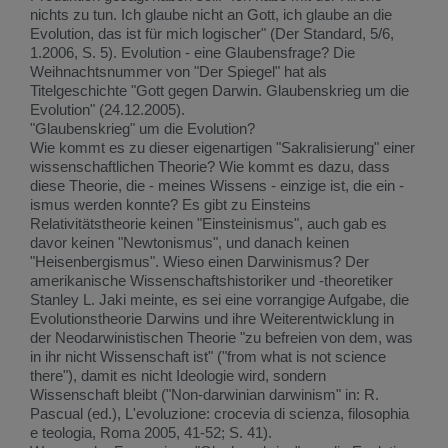
nichts zu tun. Ich glaube nicht an Gott, ich glaube an die
Evolution, das ist für mich logischer" (Der Standard, 5/6,
1.2006, S. 5). Evolution - eine Glaubensfrage? Die
Weihnachtsnummer von "Der Spiegel" hat als
Titelgeschichte "Gott gegen Darwin. Glaubenskrieg um die
Evolution" (24.12.2005).
"Glaubenskrieg" um die Evolution?
Wie kommt es zu dieser eigenartigen "Sakralisierung" einer
wissenschaftlichen Theorie? Wie kommt es dazu, dass
diese Theorie, die - meines Wissens - einzige ist, die ein -
ismus werden konnte? Es gibt zu Einsteins
Relativitätstheorie keinen "Einsteinismus", auch gab es
davor keinen "Newtonismus", und danach keinen
"Heisenbergismus". Wieso einen Darwinismus? Der
amerikanische Wissenschaftshistoriker und -theoretiker
Stanley L. Jaki meinte, es sei eine vorrangige Aufgabe, die
Evolutionstheorie Darwins und ihre Weiterentwicklung in
der Neodarwinistischen Theorie "zu befreien von dem, was
in ihr nicht Wissenschaft ist" ("from what is not science
there"), damit es nicht Ideologie wird, sondern
Wissenschaft bleibt ("Non-darwinian darwinism" in: R.
Pascual (ed.), L'evoluzione: crocevia di scienza, filosophia
e teologia, Roma 2005, 41-52; S. 41).