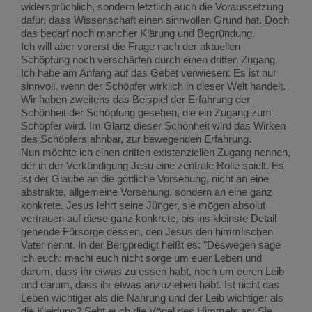
widersprüchlich, sondern letztlich auch die Voraussetzung
dafür, dass Wissenschaft einen sinnvollen Grund hat. Doch
das bedarf noch mancher Klärung und Begründung.
Ich will aber vorerst die Frage nach der aktuellen
Schöpfung noch verschärfen durch einen dritten Zugang.
Ich habe am Anfang auf das Gebet verwiesen: Es ist nur
sinnvoll, wenn der Schöpfer wirklich in dieser Welt handelt.
Wir haben zweitens das Beispiel der Erfahrung der
Schönheit der Schöpfung gesehen, die ein Zugang zum
Schöpfer wird. Im Glanz dieser Schönheit wird das Wirken
des Schöpfers ahnbar, zur bewegenden Erfahrung.
Nun möchte ich einen dritten existenziellen Zugang nennen,
der in der Verkündigung Jesu eine zentrale Rolle spielt. Es
ist der Glaube an die göttliche Vorsehung, nicht an eine
abstrakte, allgemeine Vorsehung, sondern an eine ganz
konkrete. Jesus lehrt seine Jünger, sie mögen absolut
vertrauen auf diese ganz konkrete, bis ins kleinste Detail
gehende Fürsorge dessen, den Jesus den himmlischen
Vater nennt. In der Bergpredigt heißt es: "Deswegen sage
ich euch: macht euch nicht sorge um euer Leben und
darum, dass ihr etwas zu essen habt, noch um euren Leib
und darum, dass ihr etwas anzuziehen habt. Ist nicht das
Leben wichtiger als die Nahrung und der Leib wichtiger als
die Kleidung? Seht euch die Vögel des Himmels an: Sie