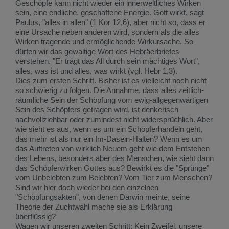
Geschöpfe kann nicht wieder ein innerweltliches Wirken
sein, eine endliche, geschaffene Energie. Gott wirkt, sagt
Paulus, "alles in allen" (1 Kor 12,6), aber nicht so, dass er
eine Ursache neben anderen wird, sondern als die alles
Wirken tragende und ermöglichende Wirkursache. So
dürfen wir das gewaltige Wort des Hebräerbriefes
verstehen. "Er trägt das All durch sein mächtiges Wort",
alles, was ist und alles, was wirkt (vgl. Hebr 1,3).
Dies zum ersten Schritt. Bisher ist es vielleicht noch nicht
so schwierig zu folgen. Die Annahme, dass alles zeitlich-
räumliche Sein der Schöpfung vom ewig-allgegenwärtigen
Sein des Schöpfers getragen wird, ist denkerisch
nachvollziehbar oder zumindest nicht widersprüchlich. Aber
wie sieht es aus, wenn es um ein Schöpferhandeln geht,
das mehr ist als nur ein Im-Dasein-Halten? Wenn es um
das Auftreten von wirklich Neuem geht wie dem Entstehen
des Lebens, besonders aber des Menschen, wie sieht dann
das Schöpferwirken Gottes aus? Bewirkt es die "Sprünge"
vom Unbelebten zum Belebten? Vom Tier zum Menschen?
Sind wir hier doch wieder bei den einzelnen
"Schöpfungsakten", von denen Darwin meinte, seine
Theorie der Zuchtwahl mache sie als Erklärung
überflüssig?
Wagen wir unseren zweiten Schritt: Kein Zweifel, unsere