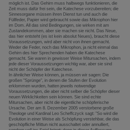
möglich ist. Das Gehirn muss halbwegs funktionieren, die
Zeit muss dafür frei sein, die Katechese vorzubereiten; die
Sinnesorgane müssen ihren Dienst tun und auch die
Füllfeder, Papier wird gebraucht sowie das Mikrophon hier
im Dom. All das sind Bedingungen, sie wirken mit am
Zustandekommen, aber sie machen sie nicht. Das Neue,
das hier entsteht (es ist kein absolut Neues), braucht diese
Voraussetzungen, wird aber nicht von ihnen gemacht.
Weder die Feder, noch das Mikrophon, ja nicht einmal das
Gehirn des hier Sprechenden haben die Katechese
gemacht. Sie waren in gewisser Weise Mitursachen, indem
jede dieser Voraussetzungen wichtig war, aber sie sind
nicht der Schöpfer der Katechese.
In ähnlicher Weise können, ja müssen wir sagen: Die
großen "Sprünge", in denen die Stufen der Evolution
erklommen wurden, hatten jeweils notwendige
Voraussetzungen, die aber nicht selber die Schöpfer dieser
neuen Wirklichkeiten sein können. Sie sind echte
Mitursachen, aber nicht die eigentliche schöpferische
Ursache. Der am 8. Dezember 2005 verstorbene große
Theologe und Kardinal Leo Scheffczyck sagt: "So wird die
Evolution in einer Weise als Schöpfung verstehbar, die das
geschöpfliche Mittun nicht ausschaltet oder annulliert,
sondern voll ins Spiel bringt: denn in dieser Auffassung