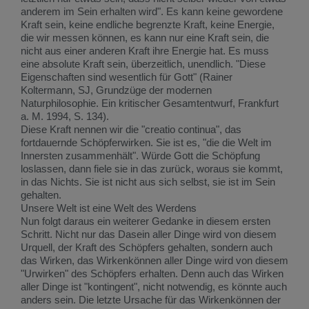
anderem im Sein erhalten wird". Es kann keine gewordene
Kraft sein, keine endliche begrenzte Kraft, keine Energie,
die wir messen können, es kann nur eine Kraft sein, die
nicht aus einer anderen Kraft ihre Energie hat. Es muss
eine absolute Kraft sein, überzeitlich, unendlich. "Diese
Eigenschaften sind wesentlich für Gott" (Rainer
Koltermann, SJ, Grundzüge der modernen
Naturphilosophie. Ein kritischer Gesamtentwurf, Frankfurt
a. M. 1994, S. 134).
Diese Kraft nennen wir die "creatio continua", das
fortdauernde Schöpferwirken. Sie ist es, "die die Welt im
Innersten zusammenhält". Würde Gott die Schöpfung
loslassen, dann fiele sie in das zurück, woraus sie kommt,
in das Nichts. Sie ist nicht aus sich selbst, sie ist im Sein
gehalten.
Unsere Welt ist eine Welt des Werdens
Nun folgt daraus ein weiterer Gedanke in diesem ersten
Schritt. Nicht nur das Dasein aller Dinge wird von diesem
Urquell, der Kraft des Schöpfers gehalten, sondern auch
das Wirken, das Wirkenkönnen aller Dinge wird von diesem
"Urwirken" des Schöpfers erhalten. Denn auch das Wirken
aller Dinge ist "kontingent", nicht notwendig, es könnte auch
anders sein. Die letzte Ursache für das Wirkenkönnen der