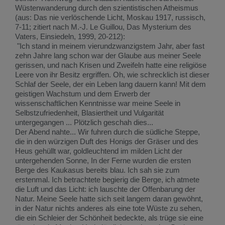
Wüstenwanderung durch den szientistischen Atheismus
(aus: Das nie verlöschende Licht, Moskau 1917, russisch,
7-11; zitiert nach M.-J. Le Guillou, Das Mysterium des
Vaters, Einsiedeln, 1999, 20-212):
"Ich stand in meinem vierundzwanzigstem Jahr, aber fast
zehn Jahre lang schon war der Glaube aus meiner Seele
gerissen, und nach Krisen und Zweifeln hatte eine religiöse
Leere von ihr Besitz ergriffen. Oh, wie schrecklich ist dieser
Schlaf der Seele, der ein Leben lang dauern kann! Mit dem
geistigen Wachstum und dem Erwerb der
wissenschaftlichen Kenntnisse war meine Seele in
Selbstzufriedenheit, Blasiertheit und Vulgarität
untergegangen ... Plötzlich geschah dies...
Der Abend nahte... Wir fuhren durch die südliche Steppe,
die in den würzigen Duft des Honigs der Gräser und des
Heus gehüllt war, goldleuchtend im milden Licht der
untergehenden Sonne, In der Ferne wurden die ersten
Berge des Kaukasus bereits blau. Ich sah sie zum
erstenmal. Ich betrachtete begierig die Berge, ich atmete
die Luft und das Licht: ich lauschte der Offenbarung der
Natur. Meine Seele hatte sich seit langem daran gewöhnt,
in der Natur nichts anderes als eine tote Wüste zu sehen,
die ein Schleier der Schönheit bedeckte, als trüge sie eine