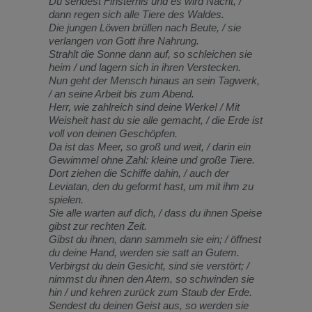
Du sendest Finsternis und es wird Nacht, /
dann regen sich alle Tiere des Waldes.
Die jungen Löwen brüllen nach Beute, / sie
verlangen von Gott ihre Nahrung.
Strahlt die Sonne dann auf, so schleichen sie
heim / und lagern sich in ihren Verstecken.
Nun geht der Mensch hinaus an sein Tagwerk,
/ an seine Arbeit bis zum Abend.
Herr, wie zahlreich sind deine Werke! / Mit
Weisheit hast du sie alle gemacht, / die Erde ist
voll von deinen Geschöpfen.
Da ist das Meer, so groß und weit, / darin ein
Gewimmel ohne Zahl: kleine und große Tiere.
Dort ziehen die Schiffe dahin, / auch der
Leviatan, den du geformt hast, um mit ihm zu
spielen.
Sie alle warten auf dich, / dass du ihnen Speise
gibst zur rechten Zeit.
Gibst du ihnen, dann sammeln sie ein; / öffnest
du deine Hand, werden sie satt an Gutem.
Verbirgst du dein Gesicht, sind sie verstört; /
nimmst du ihnen den Atem, so schwinden sie
hin / und kehren zurück zum Staub der Erde.
Sendest du deinen Geist aus, so werden sie