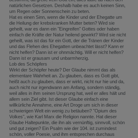
natürlichen Gesetzen. Deshalb habe es auch keinen Sinn,
um Regen oder Sonnenschein zu beten.
Hat es einen Sinn, wenn die Kinder und der Ehegatte um
die Heilung der krebskranken Mutter beten? Wird sie
geheilt, war es dann ein "Eingreifen" Gottes oder haben
einfach die Kräfte der Natur heilend gewirkt? Wird sie nicht
geheilt, was ist das für ein Gott, der die Tränen der Kinder
und das Flehen des Ehegatten unbeachtet lässt? Kann er
nicht helfen? Dann ist er ohnmächtig. Will er nicht helfen?
Dann ist er grausam und unbarmherzig.
Lob des Schöpfers
Wirkt der Schöpfer heute? Der Glaube nimmt das als
elementare Wahrheit an. Zu glauben, dass es Gott gibt,
heißt auch zu glauben, dass er wirkt, nicht nur hie und da,
auch nicht nur irgendwann am Anfang, sondern ständig,
weil alles in ihm seinen Ursprung hat, weil er alles hält und
allem sein Ziel gibt. Ist dieser Glaube einfach eine
willkürliche Annahme, eine Art Droge um sich in dieser
schwierigen Welt ein wenig zu betäuben? "Opium des
Volkes", wie Karl Marx die Religion nannte. Hat dieser
Glaube Haltepunkte, die ihn als vernünftig, sinnvoll, schön
und gut zeigen? Ein Psalm wie der 104. ist zumindest
schön, voller Poesie, und ihm entsprechen durchaus