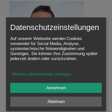
Datenschutzeinstellungen
Auf unserer Webseite werden Cookies
verwendet für Social Media, Analyse,
systemtechnische Notwendigkeiten und
Sonstiges. Sie können Ihre Zustimmung später
jederzeit ändern oder zurückziehen.
Boris Dyma
Funktion: Mitglied
Dienststelle: Wirtschaftsstelle/ Technischer Dienst
Weitere Informationen anzeigen
...
Telefon: +43 1 515 52 3600
E-Mail:
E-Mail schreiben
Annehmen
Drei Fragen an Boris:
Was ist deine Lieblingsband?
Ablehnen
Was ist dein Sport?