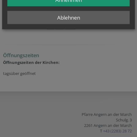
… Hochzeit
(weitere
Infos
...)
und
… Beerdigung
(weitere
Infos
...)
Ablehnen
oder allgemeine Fragen? Dann kontaktieren Sie als erste Anlaufstelle
unser
Pfarrbüro
unter
+43 (2283) 28 72
Öffnungszeiten
Öffnungszeiten der
Kirchen:
tagsüber geöffnet
Pfarre Angern an der March
Schulg. 3
2261 Angern an der March
T
+43 (2283) 28 72