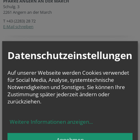
PFARRE ANGERN AN DER MARCH
Schulg. 3
2261 Angern an der March
T
+43 (2283) 28 72
E-Mail schreiben
Datenschutzeinstellungen
Pfarre Angern an der March
Die Pfarre liegt im Vikariat unter dem Mannhartsberg. Für die Pfarre
Auf unserer Webseite werden Cookies verwendet
verantwortlich ist Pfarrer GR Mag. Dr. Johann Rosner. In Angern/March
für Social Media, Analyse, systemtechnische
leben 781 Gläubige. Pfarrkirchen sind meist einem Heiligen geweiht, das
Notwendigkeiten und Sonstiges. Sie können Ihre
so genannte Patrozinium von Angern/March ist: Kreuzauffindung (um
1400, Markt).
Zustimmung später jederzeit ändern oder
zurückziehen.
Sie haben Fragen zu
Weitere Informationen anzeigen
...
… Taufe
(weitere
Infos
...)
… Erstkommunion
(weitere
Infos
...)
… Firmung
(weitere
Infos
...)
Annehmen