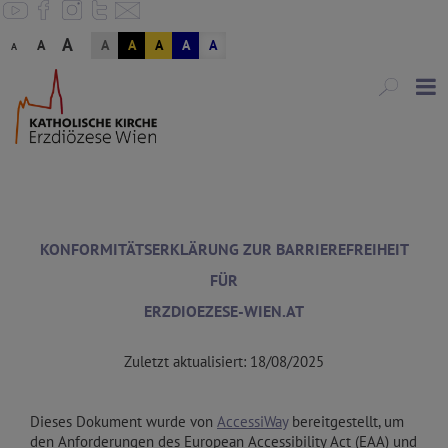
A
A
A
A
A
A
A
A
KONFORMITÄTSERKLÄRUNG ZUR BARRIEREFREIHEIT
FÜR
ERZDIOEZESE-WIEN.AT
Zuletzt aktualisiert: 18/08/2025
Dieses Dokument wurde von
AccessiWay
bereitgestellt, um
den Anforderungen des European Accessibility Act (EAA) und