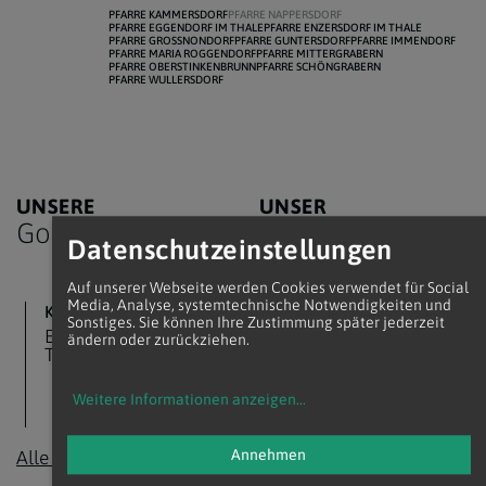
PFARRE KAMMERSDORF
PFARRE NAPPERSDORF
PFARRE EGGENDORF IM THALE
PFARRE ENZERSDORF IM THALE
PFARRE GROSSNONDORF
PFARRE GUNTERSDORF
PFARRE IMMENDORF
PFARRE MARIA ROGGENDORF
PFARRE MITTERGRABERN
PFARRE OBERSTINKENBRUNN
PFARRE SCHÖNGRABERN
PFARRE WULLERSDORF
UNSERE
UNSER
Gottesdienste
Team
Datenschutzeinstellungen
Auf unserer Webseite werden Cookies verwendet für Social
Media, Analyse, systemtechnische Notwendigkeiten und
KEINE TERMINE
PFARRER
Sonstiges. Sie können Ihre Zustimmung später jederzeit
GR P. Mag.
Es sind zurzeit keine
ändern oder zurückziehen.
Augustinus Andre
Termine vorhanden.
OSB
Augustinus.Andre@katholischekirche.at
Weitere Informationen anzeigen
...
AUSHILFSKAPLAN
GR P. Mag. Stephan
Schnitzer OSB
Annehmen
Alle Termine