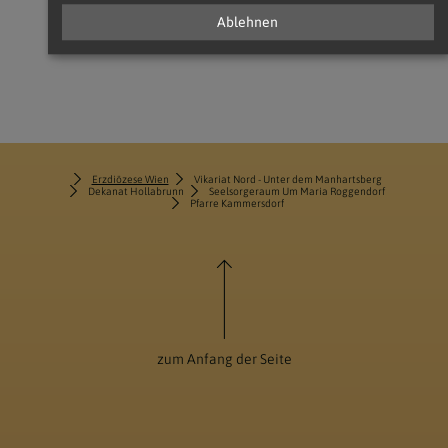
stephan.schnitzer@katholischekirche.at
Ablehnen
Erzdiözese Wien
Vikariat Nord - Unter dem Manhartsberg
Dekanat Hollabrunn
Seelsorgeraum Um Maria Roggendorf
Pfarre Kammersdorf
zum Anfang der Seite