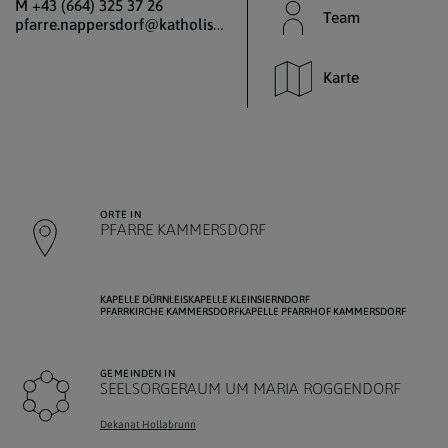
M +43 (664) 325 37 26
Team
pfarre.nappersdorf@katholischekirche.at
Karte
ORTE IN
PFARRE KAMMERSDORF
KAPELLE DÜRNLEIS
KAPELLE KLEINSIERNDORF
PFARRKIRCHE KAMMERSDORF
KAPELLE PFARRHOF KAMMERSDORF
GEMEINDEN IN
SEELSORGERAUM UM MARIA ROGGENDORF
Dekanat Hollabrunn