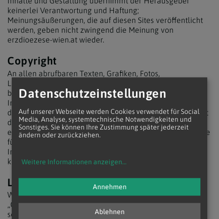
Inhalte und Gestaltung übernimmt der Herausgeber
keinerlei Verantwortung und Haftung;
Meinungsäußerungen, die auf diesen Sites veröffentlicht
werden, geben nicht zwingend die Meinung von
erzdioezese-wien.at wieder.
Copyright
An allen abrufbaren Texten, Grafiken, Fotos,
Logos/Marken, Designs u.ä. (im folgenden "Inhalte")
Datenschutzeinstellungen
bestehen Rechte (Urheber-, Markenschutz-, und sonstige
Immaterialgüterrechte). Jegliche Form der Wiedergabe,
Auf unserer Webseite werden Cookies verwendet für Social
der Vervielfältigung, Speicherung oder der Verbreitung ist
Media, Analyse, systemtechnische Notwendigkeiten und
daher nur im Rahmen der gesetzlichen und/oder
Sonstiges. Sie können Ihre Zustimmung später jederzeit
eventueller vertraglicher Bestimmungen gestattet. Rechte
ändern oder zurückziehen.
für eine Verwendung oder weitere Verbreitung dieser
Inhalte sind ausschließlich mit dem Rechteinhaber zu
klären.
Weitere Informationen anzeigen
...
Lesbarkeit
Annehmen
Wegen der leichteren Lesbarkeit bei Ausdrücken wie
„Christen“ wird oft nur die männliche Form verwendet. Es
Ablehnen
sei aber ausdrücklich darauf hingewiesen, dass hierbei