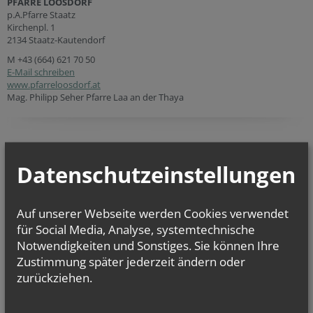
PFARRE LOOSDORF
p.A.Pfarre Staatz
Kirchenpl. 1
2134 Staatz-Kautendorf
M
+43 (664) 621 70 50
E-Mail schreiben
www.pfarreloosdorf.at
Mag. Philipp Seher Pfarre Laa an der Thaya
Pfarre Loosdorf
Datenschutzeinstellungen
Die Pfarre liegt im Vikariat unter dem Mannhartsberg. Für die Pfarre
verantwortlich ist Pfarrer Mag. Johannes Cornaro. In
Loosdorf/Mistelbach leben 162 Gläubige. Pfarrkirchen sind meist einem
Auf unserer Webseite werden Cookies verwendet
Heiligen geweiht, das so genannte Patrozinium von
für Social Media, Analyse, systemtechnische
Loosdorf/Mistelbach ist: Allerheiligste Dreifaltigkeit (um 1500,
Notwendigkeiten und Sonstiges. Sie können Ihre
wiedererrichtet 1783).
Zustimmung später jederzeit ändern oder
zurückziehen.
Sie haben Fragen zu