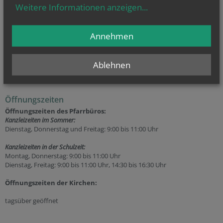
… Taufe
(weitere
Infos
...)
Weitere Informationen anzeigen
...
… Erstkommunion
(weitere
Infos
...)
… Firmung
(weitere
Infos
...)
… Hochzeit
(weitere
Infos
...)
und
Annehmen
… Beerdigung
(weitere
Infos
...)
oder allgemeine Fragen? Dann kontaktieren Sie als erste Anlaufstelle
Ablehnen
unser
Pfarrbüro
unter
+43 (2522) 22 75
Öffnungszeiten
Öffnungszeiten des Pfarrbüros:
Kanzleizeiten im Sommer:
Dienstag, Donnerstag und Freitag: 9:00 bis 11:00 Uhr
Kanzleizeiten in der Schulzeit:
Montag, Donnerstag: 9:00 bis 11:00 Uhr
Dienstag, Freitag: 9:00 bis 11:00 Uhr, 14:30 bis 16:30 Uhr
Öffnungszeiten der
Kirchen:
tagsüber geöffnet