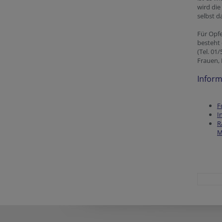
wird di
selbst d
Für Opfe
besteht
(Tel. 01
Frauen,
Inform
F
I
R
M