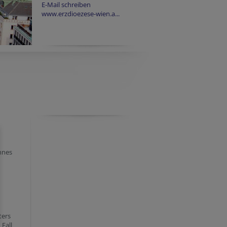
E-Mail schreiben
www.erzdioezese-wien.a...
nnes
ters
 Fall