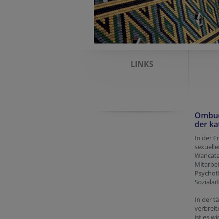
LINKS
Ombuds
der ka
In der E
sexuelle
Wancata 
Mitarbei
Psychoth
Sozialar
In der t
verbrei
ist es w