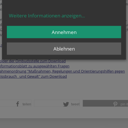
e Anonymität gewahrt. Wer mit der Ombudsstelle Kontakt aufnimmt, besti
as Ziel und den Rahmen der Gespräche und mögliche weitere Schritte.
Weitere Informationen anzeigen
...
r und Betroffene, die sich nicht direkt an die Ombudsstelle wenden wollen,
 die Möglichkeit Kontakt über das "Unabhängige Wiener Kinderschutzzentr
/526 18 20) oder die Beratungsstelle für misshandelte oder sexuell missbrauc
Annehmen
 Mädchen und Jugendliche "TAMAR" (Tel.: 01/334 04 37) aufzunehmen.
ationsmaterialien
Ablehnen
older der Ombudsstelle zum Download
nformationsblatt zu ausgewählten Fragen
ahmenordnung "Maßnahmen, Regelungen und Orientierungshilfen gegen
issbrauch und Gewalt" zum Download
teilen
tweet
pin it