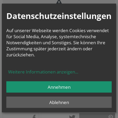
Zustimmung erforderlich!
Datenschutzeinstellungen
Bitte akzeptieren Sie
Cookies von Google Maps
und
laden Sie die
Seite neu
, um diesen Inhalt sehen zu können.
Auf unserer Webseite werden Cookies verwendet
für Social Media, Analyse, systemtechnische
Notwendigkeiten und Sonstiges. Sie können Ihre
Zustimmung später jederzeit ändern oder
zurückziehen.
vorherige
Weitere Informationen anzeigen
...
Annehmen
Ablehnen