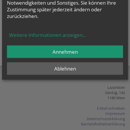
Notwendigkeiten und Sonstiges. Sie können Ihre
Zustimmung später jederzeit ändern oder
zurückziehen.
Weitere Informationen anzeigen
...
Annehmen
teilen
tweet
pin it
Ablehnen
Lazaristen
Gentzg. 142
1180 Wien
E-Mail schreiben
Impressum
Datenschutzerklärung
Barrierefreiheitserklärung