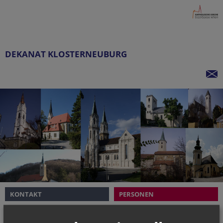
DEKANAT KLOSTERNEUBURG
KONTAKT
PERSONEN
Das Dekanat Klosterneuburg liegt im Vikariat "
Stadt
" und