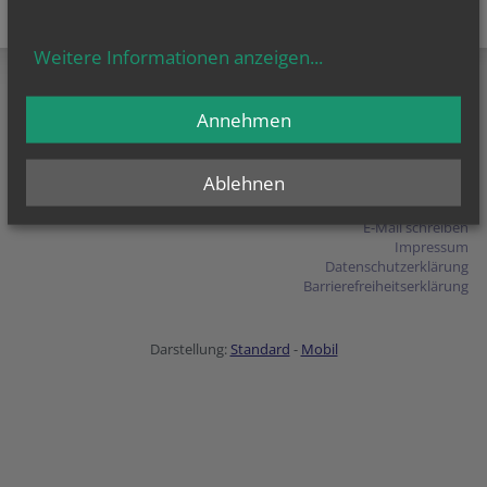
Weitere Informationen anzeigen
...
Annehmen
Redemptoristen
Salvatorgasse 12
1010 Wien
Ablehnen
T
+43 (1) 533 95 94-0
E-Mail schreiben
Impressum
Datenschutzerklärung
Barrierefreiheitserklärung
Darstellung:
Standard
-
Mobil