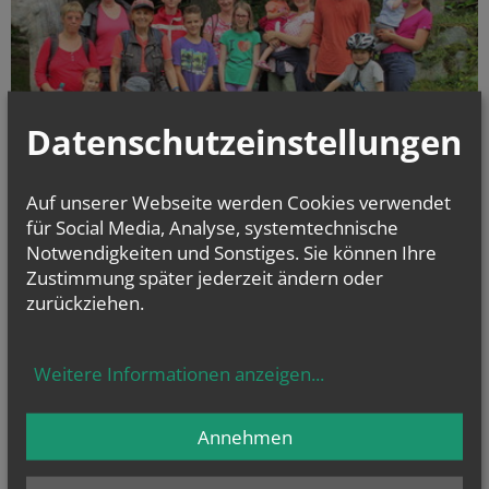
Datenschutzeinstellungen
Auf unserer Webseite werden Cookies verwendet
für Social Media, Analyse, systemtechnische
Notwendigkeiten und Sonstiges. Sie können Ihre
„Nächstes Jahr sind wir wieder dabei “ und „Ich hoffe, dass ich wieder
Zustimmung später jederzeit ändern oder
einmal die Möglichkeit habe, so einen Urlaub zu erleben“, lauten die
zurückziehen.
Rückmeldungen der Kinder, Eltern und Großeltern, die mit dem
Katholischen Familienverband eine Urlaubswoche in den Hohen Tauern
verbrachten.
Weitere Informationen anzeigen
...
alle Einträge anzeigen
Annehmen