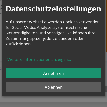
olische Familienverband lädt zur Klimaschutz-Woche ein und bietet
he Fakten zu diesem Thema sowie praktische Tipps für eine Umsetzung
Datenschutzeinstellungen
ienkreis!
www.familie.at/site/wien/angebote/gutesleben/guteslebentiefdurchatmen
Auf unserer Webseite werden Cookies verwendet
für Social Media, Analyse, systemtechnische
Notwendigkeiten und Sonstiges. Sie können Ihre
Zustimmung später jederzeit ändern oder
zurückziehen.
Weitere Informationen anzeigen
...
Einträge anzeigen
Annehmen
Ablehnen
teilen
tweet
pin it