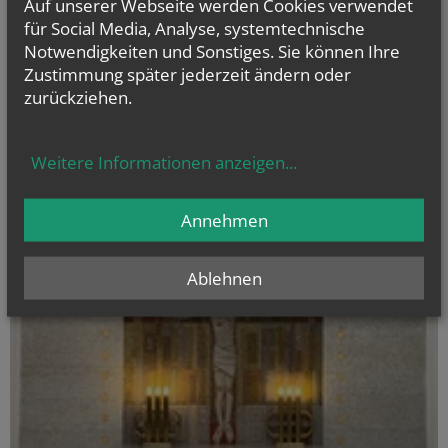
Auf unserer Webseite werden Cookies verwendet
Der Herr ist mein Hirte,
für Social Media, Analyse, systemtechnische
nichts wird mir fehlen.
Notwendigkeiten und Sonstiges. Sie können Ihre
Er lässt mich lagern auf grünen Auen
Zustimmung später jederzeit ändern oder
und führt mich zum Ruheplatz am Wasser.
Psalm 23, 1-2
zurückziehen.
Weitere Informationen anzeigen
...
Annehmen
Ablehnen