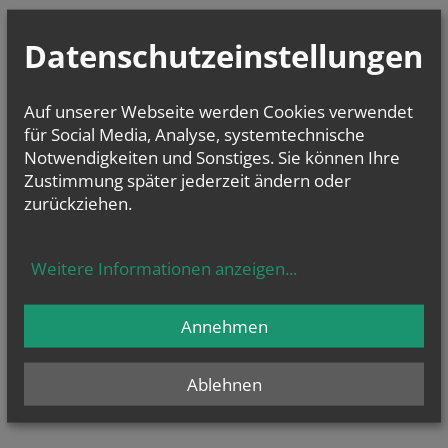
Datenschutzeinstellungen
vorherige
Auf unserer Webseite werden Cookies verwendet
für Social Media, Analyse, systemtechnische
Notwendigkeiten und Sonstiges. Sie können Ihre
Zustimmung später jederzeit ändern oder
zurückziehen.
TERMINE UND ANMELDUNGEN
Weitere Informationen anzeigen
...
Derzeit finden keine
Termine statt.
Annehmen
Ablehnen