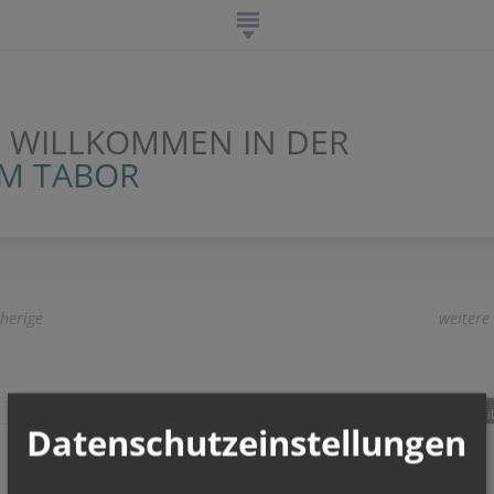
H WILLKOMMEN IN DER
AM TABOR
herige
weitere
teilen
tweet
pin it
Datenschutzeinstellungen