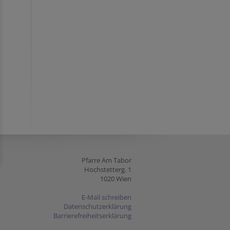
Pfarre Am Tabor
Hochstetterg. 1
1020 Wien
E-Mail schreiben
Datenschutzerklärung
Barrierefreiheitserklärung