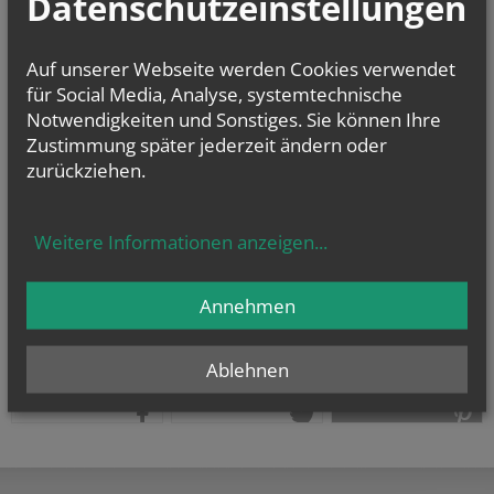
Datenschutzeinstellungen
11:00 Uhr
(Hl. Messe) (Ungarisch)
SA., 15.08.2026
Auf unserer Webseite werden Cookies verwendet
11:00 Uhr
(Hl. Messe) (Ungarisch)
für Social Media, Analyse, systemtechnische
Notwendigkeiten und Sonstiges. Sie können Ihre
Zustimmung später jederzeit ändern oder
zurück
zurückziehen.
Weitere Informationen anzeigen
...
Annehmen
Ablehnen
teilen
tweet
pin it