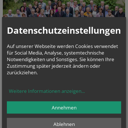
Datenschutzeinstellungen
Auf unserer Webseite werden Cookies verwendet
für Social Media, Analyse, systemtechnische
Notwendigkeiten und Sonstiges. Sie können Ihre
In diesem Jahr erneuerten 20 Paare, die vor 15 bis 65 Jahren ihre Ehe
geschlossen haben, ihren Ehebund in der Pfarre St. Leopold (Wien II.).
Zustimmung später jederzeit ändern oder
Neben diesem öffentlichen Bekenntnis zur ehelichen Treue ist diese
zurückziehen.
Feier nicht zuletzt auch eine Ermutigung für die junge Generation."
Weitere Informationen anzeigen
...
alle Einträge anzeigen
Annehmen
Ablehnen