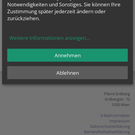
Notwendigkeiten und Sonstiges. Sie können Ihre
Zustimmung später jederzeit ändern oder
zurückziehen.
Weitere Informationen anzeigen
...
Annehmen
teilen
tweet
pin it
Ablehnen
Pfarre Erdberg
Erdbergstr. 72
1030 Wien
E-Mail schreiben
Impressum
Datenschutzerklärung
Barrierefreiheitserklärung