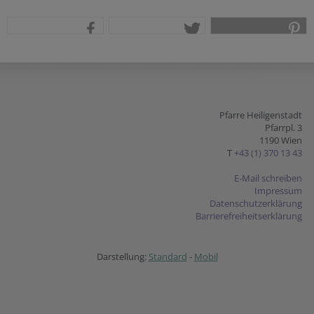
teilen
tweet
pin it
Pfarre Heiligenstadt
Pfarrpl. 3
1190 Wien
T
+43 (1) 370 13 43
E-Mail schreiben
Impressum
Datenschutzerklärung
Barrierefreiheitserklärung
Darstellung:
Standard
-
Mobil