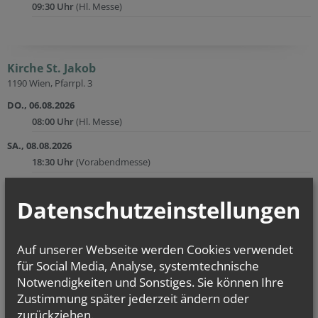
09:30 Uhr
(Hl. Messe)
Kirche St. Jakob
1190 Wien, Pfarrpl. 3
DO., 06.08.2026
08:00 Uhr
(Hl. Messe)
SA., 08.08.2026
18:30 Uhr
(Vorabendmesse)
DI., 11.08.2026
Datenschutzeinstellungen
08:00 Uhr
(Hl. Messe)
MI., 12.08.2026
17:00 Uhr
(Anbetung)
Auf unserer Webseite werden Cookies verwendet
für Social Media, Analyse, systemtechnische
DO., 13.08.2026
Notwendigkeiten und Sonstiges. Sie können Ihre
08:00 Uhr
(Hl. Messe)
Zustimmung später jederzeit ändern oder
SA., 15.08.2026
zurückziehen.