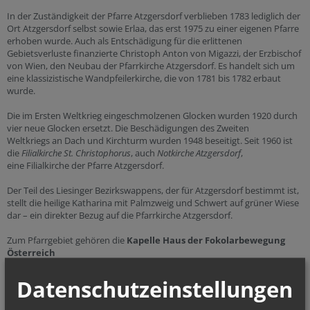
In der Zuständigkeit der Pfarre Atzgersdorf verblieben 1783 lediglich der
Ort Atzgersdorf selbst sowie Erlaa, das erst 1975 zu einer eigenen Pfarre
erhoben wurde. Auch als Entschädigung für die erlittenen
Gebietsverluste finanzierte Christoph Anton von Migazzi, der Erzbischof
von Wien, den Neubau der Pfarrkirche Atzgersdorf. Es handelt sich um
eine klassizistische Wandpfeilerkirche, die von 1781 bis 1782 erbaut
wurde.
Die im Ersten Weltkrieg eingeschmolzenen Glocken wurden 1920 durch
vier neue Glocken ersetzt. Die Beschädigungen des Zweiten
Weltkriegs an Dach und Kirchturm wurden 1948 beseitigt. Seit 1960 ist
die
Filialkirche St. Christophorus
, auch
Notkirche Atzgersdorf
,
eine Filialkirche der Pfarre Atzgersdorf.
Der Teil des Liesinger Bezirkswappens, der für Atzgersdorf bestimmt ist,
stellt die heilige Katharina mit Palmzweig und Schwert auf grüner Wiese
dar – ein direkter Bezug auf die Pfarrkirche Atzgersdorf.
Zum Pfarrgebiet gehören die
Kapelle Haus der Fokolarbewegung
Österreich
die
Kapelle Haus St. Barbara der Caritas (St. Barbara)
und die
Kirche St. Christophorus
.
Datenschutzeinstellungen
Die Pfarre liegt im
Vikariat Wien - Stadt
und gehört zum
Stadtdekanat