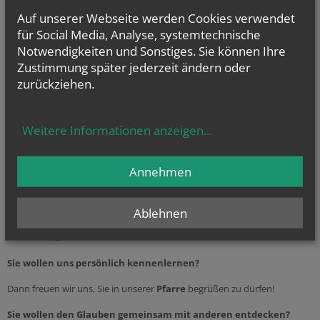
23.
Auf unserer Webseite werden Cookies verwendet
für Social Media, Analyse, systemtechnische
Notwendigkeiten und Sonstiges. Sie können Ihre
Sie haben Fragen zu
Zustimmung später jederzeit ändern oder
… Taufe
(weitere
Infos
...)
zurückziehen.
… Erstkommunion
(weitere
Infos
...)
… Firmung
(weitere
Infos
...)
… Hochzeit
(weitere
Infos
...)
und
Weitere Informationen anzeigen
...
… Beerdigung
(weitere
Infos
...)
oder allgemeine Fragen? Dann kontaktieren Sie uns unter der
Annehmen
Telefonnummer 01
865 93 480
Ablehnen
Einladung
Sie wollen uns persönlich kennenlernen?
Dann freuen wir uns, Sie in unserer
Pfarre
begrüßen zu dürfen!
Sie wollen den Glauben gemeinsam mit anderen entdecken?