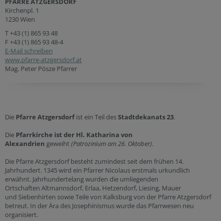
PFARRE ATZGERSDORF
Kirchenpl. 1
1230 Wien
T
+43 (1) 865 93 48
F +43 (1) 865 93 48-4
E-Mail schreiben
www.pfarre-atzgersdorf.at
Mag. Peter Pösze Pfarrer
Die
Pfarre Atzgersdorf
ist ein Teil des
Stadtdekanats 23
.
Die
Pfarrkirche ist der Hl. Katharina von
Alexandrien
geweiht
(Patrozinium am 26. Oktober)
.
Die Pfarre Atzgersdorf besteht zumindest seit dem frühen 14.
Jahrhundert. 1345 wird ein Pfarrer Nicolaus erstmals urkundlich
erwähnt. Jahrhundertelang wurden die umliegenden
Ortschaften Altmannsdorf, Erlaa, Hetzendorf, Liesing, Mauer
und Siebenhirten sowie Teile von Kalksburg von der Pfarre Atzgersdorf
betreut. In der Ära des Josephinismus wurde das Pfarrwesen neu
organisiert.