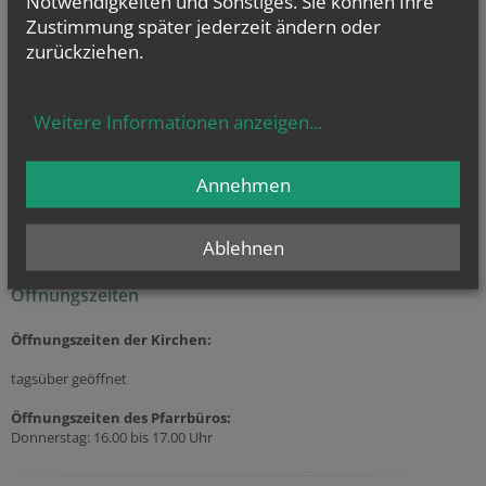
Notwendigkeiten und Sonstiges. Sie können Ihre
Zustimmung später jederzeit ändern oder
Sie haben Fragen zu
zurückziehen.
… Taufe
(weitere
Infos
...)
… Erstkommunion
(weitere
Infos
...)
Weitere Informationen anzeigen
...
… Firmung
(weitere
Infos
...)
… Hochzeit
(weitere
Infos
...)
und
… Beerdigung
(weitere
Infos
...)
Annehmen
oder allgemeine Fragen? Dann kontaktieren Sie als erste Anlaufstelle
unser
Pfarrbüro
unter
02143/2849
Ablehnen
Öffnungszeiten
Öffnungszeiten der
Kirchen:
tagsüber geöffnet
Öffnungszeiten des Pfarrbüros:
Donnerstag: 16.00 bis 17.00 Uhr