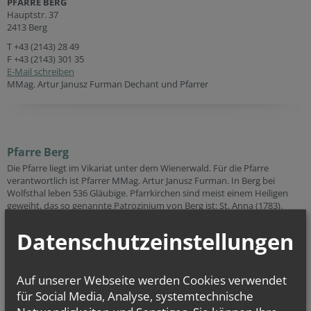
PFARRE BERG
Hauptstr. 37
2413 Berg
T
+43 (2143) 28 49
F +43 (2143) 301 35
E-Mail schreiben
MMag. Artur Janusz Furman Dechant und Pfarrer
Pfarre Berg
Die Pfarre liegt im Vikariat unter dem Wienerwald. Für die Pfarre
verantwortlich ist Pfarrer MMag. Artur Janusz Furman. In Berg bei
Wolfsthal leben 536 Gläubige. Pfarrkirchen sind meist einem Heiligen
geweiht, das so genannte Patrozinium von Berg ist: St. Anna (1783).
Die alte Kirche, den hl. Peter und hl. Paul geweiht, stand hoch über den
Datenschutzeinstellungen
damaligen Wohnhäusern, im so genannten Akazienwäldchen.
Das Baujahr der alten Bergkirche ist unbekannt, reicht jedoch sehr weit
zurück. Sie war von einem Friedhof umgeben, an den heute ein
Auf unserer Webseite werden Cookies verwendet
Gedenkstein und die Peter & Paul Kapelle erinnert. Die Kirche hatte
unter wiederholten Blitzschlägen schwer zu leiden und auch die Kriege
für Social Media, Analyse, systemtechnische
sind nicht spurlos an ihr vorübergegangen.