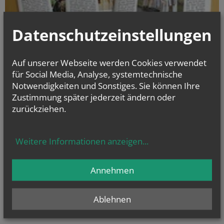
Datenschutzeinstellungen
Auf unserer Webseite werden Cookies verwendet
für Social Media, Analyse, systemtechnische
Notwendigkeiten und Sonstiges. Sie können Ihre
Zustimmung später jederzeit ändern oder
Zum aktuellen Pfarrbrief
zurückziehen.
Herzlich willkommen in unserer Pfarrgemeinde!
Weitere Informationen anzeigen
...
Evangelium
von heute
Mt 17, 14b–20
Annehmen
Wenn ihr Glauben habt, wird euch nichts unmöglich sein
Ablehnen